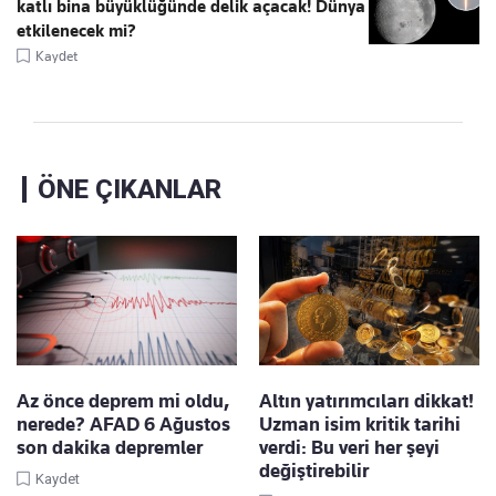
katlı bina büyüklüğünde delik açacak! Dünya
etkilenecek mi?
Kaydet
ÖNE ÇIKANLAR
Az önce deprem mi oldu,
Altın yatırımcıları dikkat!
nerede? AFAD 6 Ağustos
Uzman isim kritik tarihi
son dakika depremler
verdi: Bu veri her şeyi
değiştirebilir
Kaydet