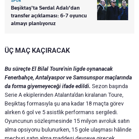
SPOR
Beşiktaş'ta Serdal Adalı'dan
transfer açıklaması: 6-7 oyuncu
almayı planlıyoruz
ÜÇ MAÇ KAÇIRACAK
Bu süreçte El Bilal Toure’nin ligde oynanacak
Fenerbahçe, Antalyaspor ve Samsunspor maçlarında
da forma giyemeyeceği ifade edildi.
Sezon başında
Serie A ekiplerinden Atalanta’dan kiralanan Toure,
Beşiktaş formasıyla şu ana kadar 18 maçta görev
alırken 6 gol ve 5 asistlik performans sergiledi.
Oyuncunun sözleşmesinde 15 milyon avroluk satın
alma opsiyonu bulunurken, 15 gole ulaşması hâlinde
mecburi satın alma maddesi devreye girecek.