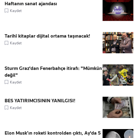
Haftanın sanat ajandası
Kaydet
Tarihî kitaplar dijital ortama taşınacak!
Kaydet
Sturm Graz'dan Fenerbahçe itirafı: "Mümkün
değil"
Kaydet
BES YATIRIMCISININ YANILGISI!
Kaydet
Elon Musk’ın roketi kontrolden çıktı, Ay'da 5