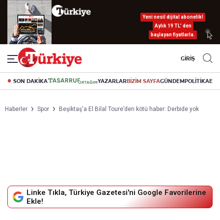
Yeni nesil dijital abonelik!
Aylık 19 TL’ den
başlayan fiyatlarla.
GİRİŞ
SON DAKİKA
YAZARLAR
BİZİM SAYFA
GÜNDEM
POLİTİKA
EK
Haberler
Spor
Beşiktaş'a El Bilal Toure’den kötü haber: Derbide yok
Linke Tıkla, Türkiye Gazetesi'ni Google Favorilerine
Ekle!