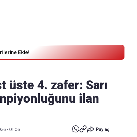
Haber Verin
Editör masamıza bilgi ve materyal göndermek için
tıklayın
ilerine Ekle!
 üste 4. zafer: Sarı
şampiyonluğunu ilan
026 - 01:06
Paylaş