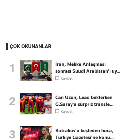
Kaçırmayın
Ücretsiz üye olun, gündemi şekillendiren gelişmeleri önce siz duyun
ÇOK OKUNANLAR
İran, Mekke Anlaşması
1
sonrası Suudi Arabistan'ı uy...
Kaydet
Can Uzun, Leao beklerken
2
G.Saray'a sürpriz transfe...
Kaydet
Batrakov'u keşfeden hoca,
3
Türkiye Gazetesi'ne konu...