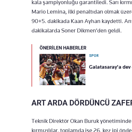
kala şampiyonluğu garantiledi. Sarı kırmız
Mario Lemina, ilki penaltıdan olmak üzer
90+5. dakikada Kaan Ayhan kaydetti. Anta
dakikalarda Soner Dikmen'den geldi.
ÖNERİLEN HABERLER
SPOR
Galatasaray'a dev 
ART ARDA DÖRDÜNCÜ ZAFE
Teknik Direktör Okan Buruk yönetiminde
kırmızılılar, toplamda ise 26. kez ipi önd