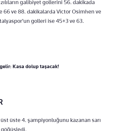
ılıların galibiyet gollerini 56. dakikada
e 66 ve 88. dakikalarda Victor Osimhen ve
lyaspor'un golleri ise 45+3 ve 63.
gelir: Kasa dolup taşacak!
R
 üst üste 4. şampiyonluğunu kazanan sarı
e göğüsledi.