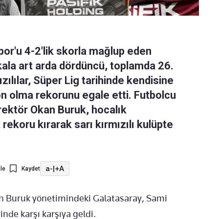
por'u 4-2'lik skorla mağlup eden
 kala art arda dördüncü, toplamda 26.
zılılar, Süper Lig tarihinde kendisine
n olma rekorunu egale etti. Futbolcu
rektör Okan Buruk, hocalık
rekoru kırarak sarı kırmızılı kulüpte
a-
|
+A
le
Kaydet
an Buruk yönetimindeki Galatasaray, Sami
inde karşı karşıya geldi.