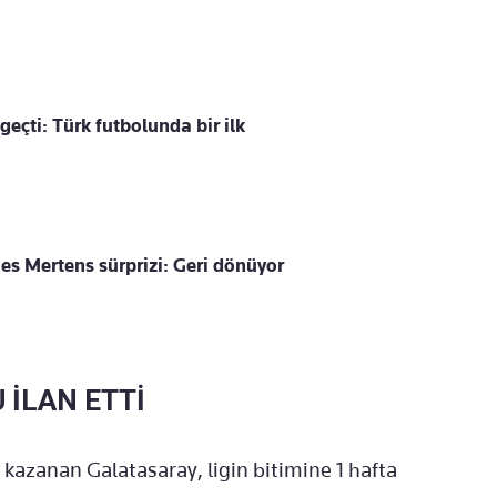
eçti: Türk futbolunda bir ilk
es Mertens sürprizi: Geri dönüyor
İLAN ETTİ
 kazanan Galatasaray, ligin bitimine 1 hafta