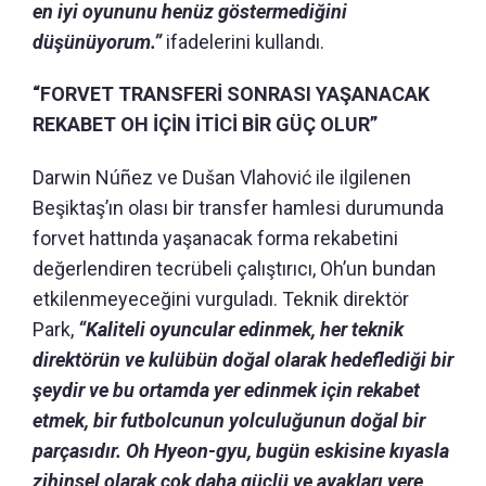
en iyi oyununu henüz göstermediğini
düşünüyorum.”
ifadelerini kullandı.
“FORVET TRANSFERİ SONRASI YAŞANACAK
REKABET OH İÇİN İTİCİ BİR GÜÇ OLUR”
Darwin Núñez ve Dušan Vlahović ile ilgilenen
Beşiktaş’ın olası bir transfer hamlesi durumunda
forvet hattında yaşanacak forma rekabetini
değerlendiren tecrübeli çalıştırıcı, Oh’un bundan
etkilenmeyeceğini vurguladı. Teknik direktör
Park,
“
Kaliteli oyuncular edinmek, her teknik
direktörün ve kulübün doğal olarak hedeflediği bir
şeydir ve bu ortamda yer edinmek için rekabet
etmek, bir futbolcunun yolculuğunun doğal bir
parçasıdır.
Oh Hyeon-gyu, bugün eskisine kıyasla
zihinsel olarak çok daha güçlü ve ayakları yere