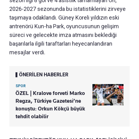
sezon ligi 8 gol ve 4 asistlik tamamlayan Oh,
2026-2027 sezonunda bu istatistiklerini zirveye
taşımaya odaklandı. Güney Koreli yıldızın eski
antrenörü Kun-ha Park, oyuncusunun gelişim
süreci ve gelecekte imza atmasını beklediği
başarılarla ilgili taraftarları heyecanlandıran
mesajlar verdi.
ÖNERİLEN HABERLER
SPOR
ÖZEL | Kralove forveti Marko
Regza, Türkiye Gazetesi’ne
konuştu: Orkun Kökçü büyük
tehdit olabilir