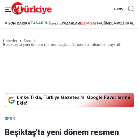
GİRİŞ
SON DAKİKA
YAZARLAR
BİZİM SAYFA
GÜNDEM
POLİTİKA
EK
Haberler
Spor
Beşiktaş'ta yeni dönem resmen başladı: Vincenzo Italiano imzayı attı
Linke Tıkla, Türkiye Gazetesi'ni Google Favorilerine
Ekle!
SPOR
Beşiktaş'ta yeni dönem resmen