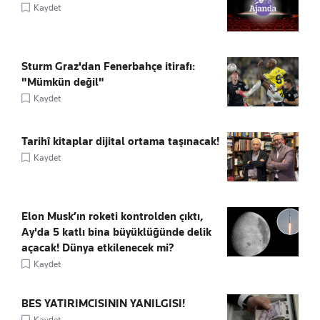
Kaydet
Sturm Graz'dan Fenerbahçe itirafı:
"Mümkün değil"
Kaydet
Tarihî kitaplar dijital ortama taşınacak!
Kaydet
Elon Musk’ın roketi kontrolden çıktı,
Ay'da 5 katlı bina büyüklüğünde delik
açacak! Dünya etkilenecek mi?
Kaydet
BES YATIRIMCISININ YANILGISI!
Kaydet