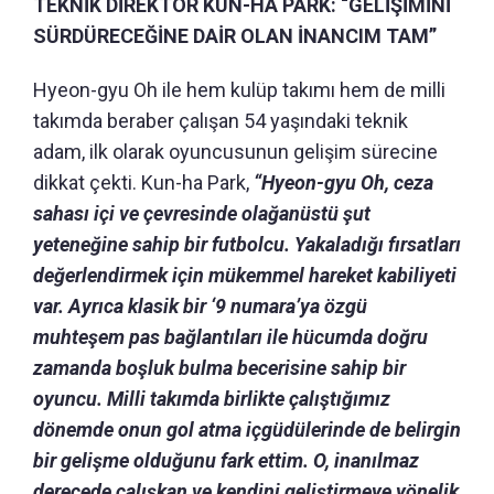
TEKNİK DİREKTÖR KUN-HA PARK: “GELİŞİMİNİ
SÜRDÜRECEĞİNE DAİR OLAN İNANCIM TAM”
Hyeon-gyu Oh ile hem kulüp takımı hem de milli
takımda beraber çalışan 54 yaşındaki teknik
adam, ilk olarak oyuncusunun gelişim sürecine
dikkat çekti. Kun-ha Park,
“
Hyeon-gyu Oh, ceza
sahası içi ve çevresinde olağanüstü şut
yeteneğine sahip bir futbolcu.
Yakaladığı
fırsatları
değerlendirmek için mükemmel hareket kabiliyeti
var.
Ayrıca klasik bir ‘9 numara’ya özgü
muhteşem pas bağlantıları ile hücumda doğru
zamanda boşluk bulma becerisine sahip bir
oyuncu. Milli takımda birlikte çalıştığımız
dönemde onun gol atma içgüdülerinde de belirgin
bir gelişme olduğunu fark ettim. O, inanılmaz
derecede çalışkan ve kendini geliştirmeye yönelik