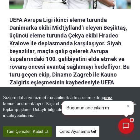
UEFA Avrupa Ligi ikinci eleme turunda
Danimarka ekibi Midtjylland'ı eleyen Beşiktaş,
üçüncü eleme turunda Çekya ekibi Hradec
Kralove ile deplasmanda karşılaşıyor. Siyah
beyazlılar, maçta galip gelerek Avrupa
kupalarındaki 100. galibiyetini elde etmek ve
rövanş öncesi avantaj sağlamayı hedefliyor. Bu
turu geçen ekip, Dinamo Zagreb ile Kauno
Zalgiris eşleşmesinin kaybedeniyle UEFA
Avrupa Ligi play-off turunda karşı karşıya
gelecek. Müsabaka öncesinde Beşiktaş'ın 11'i
Sizlere daha iyi hizmet sunabilmek adına sitemizde
çerez
×
Bugünün öne çıkan manşetleri
konumlandırmaktayız. Kişisel verileriniz, KVKK ve GDPR kapsamında
belli oldu.
ve gelişmeleri neler?
|
toplanıp işlenir. Detaylı bilgi almak için
Aydınlatma Metnimizi
📰
Son 30 güne ait haberleri, spor gelişmelerini veya yazar yazılarını sorgulayabilirsiniz.
inceleyebilirsiniz.
a-
|
+A
Özetle
Dinle
Kaydet
Tüm Çerezleri Kabul Et
Çerez Ayarlarına Git