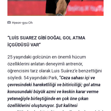
Hyeon-gyu Oh
“LUİS SUAREZ GİBİ DOĞAL GOL ATMA
İÇGÜDÜSÜ VAR”
25 yaşındaki golcünün en önemli hücum
özelliklerini anlatan deneyimli antrenör,
öğrencisini tarz olarak
Luis Suárez’e benzettiğini
söyledi. 54 yaşındaki Park,
“Ceza sahası içi ve
çevresindeki hareketliliği ve bitiriciliği; gol atma
konusundaki büyük azmi ve keskin karar verme
yeteneğiyle birleştiğinde en çok öne çıkan
özelliklerini oluşturuyor. Şut kalitesi