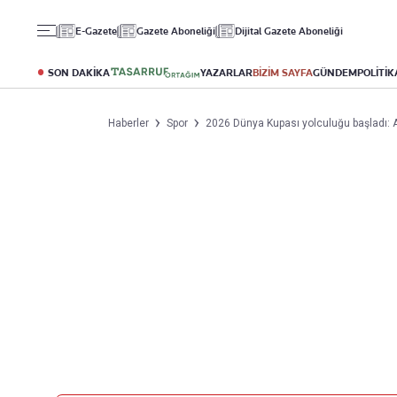
Gündem
Ekonomi
Spor
E-Gazete
Gazete Aboneliği
Dijital Gazete Aboneliği
Politika
Borsa
Futbol
Eğitim
Altın
Puan Durumu
SON DAKİKA
YAZARLAR
BİZİM SAYFA
GÜNDEM
POLİTİK
Döviz
Fikstür
Hisse Senedi
Şampiyonlar Ligi
Haberler
Spor
2026 Dünya Kupası yolculuğu başladı: A 
Kripto Para
Avrupa Ligi
Emlak
Basketbol
T-Otomobil
Turizm
Yazarlar
Diğer Kategoriler
Kurumsal
Bugünün Yazarları
Magazin
Hakkımızda
Tüm Yazarlar
Teknoloji
İletişim
Resmî Ilanlar
Künye
Haberler
Gazete Aboneliği
Foto Haber
Danışma Telefonları
Video Galeri
Yasal
Reklam Ver