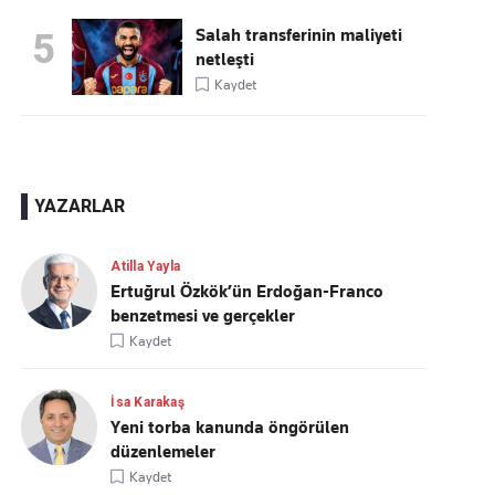
Salah transferinin maliyeti
5
netleşti
Kaydet
YAZARLAR
Atilla Yayla
Ertuğrul Özkök’ün Erdoğan-Franco
benzetmesi ve gerçekler
Kaydet
İsa Karakaş
Yeni torba kanunda öngörülen
düzenlemeler
Kaydet