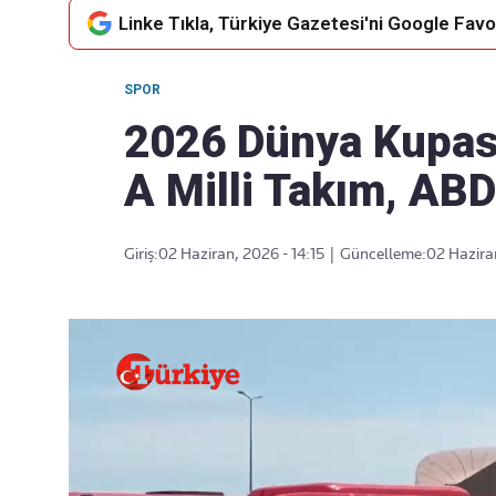
Linke Tıkla, Türkiye Gazetesi'ni Google Favor
SPOR
Takip Edin
Favori mecralarınızda haber
2026 Dünya Kupası
akışımıza ulaşın
A Milli Takım, ABD'
Giriş:
02 Haziran, 2026 - 14:15
|
Güncelleme:
02 Hazira