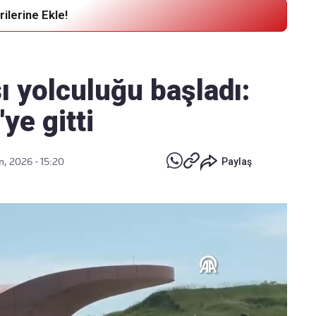
ilerine Ekle!
Haber Verin
Editör masamıza bilgi ve materyal
 yolculuğu başladı:
göndermek için
tıklayın
ye gitti
n, 2026 - 15:20
Paylaş