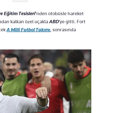
 Eğitim Tesisleri
'nden otobüsle hareket
ndan kalkan özel uçakla
ABD
'ye gitti. Fort
cek
A Milli Futbol Takımı
, sonrasında