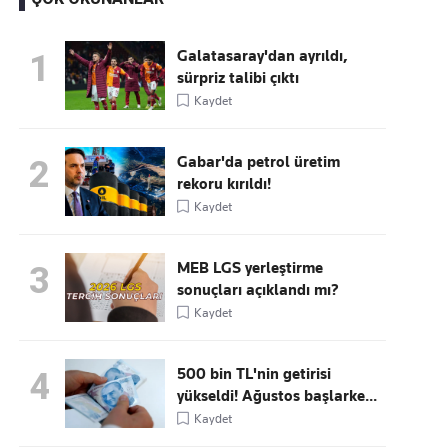
Galatasaray'dan ayrıldı,
1
sürpriz talibi çıktı
Kaçırmayın
Kaydet
Ücretsiz üye olun, gündemi
şekillendiren gelişmeleri önce siz duyun
Gabar'da petrol üretim
2
rekoru kırıldı!
Kaydet
MEB LGS yerleştirme
3
sonuçları açıklandı mı?
Kaydet
500 bin TL'nin getirisi
4
yükseldi! Ağustos başlarke...
Kaydet