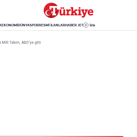
Dünya
Yaşam
Kültür-Sanat
Orta Doğu
Sağlık
Sinema
Avrupa
Hava Durumu
Arkeoloji
A
EKONOMİ
DÜNYA
SPOR
RESMİ İLANLAR
HABER JET
İzle
Amerika
Yemek
Kitap
Afrika
Seyahat
Tarih
Milli Takım, ABD'ye gitti
İsrail-Gazze
Aktüel
Uygulamalar