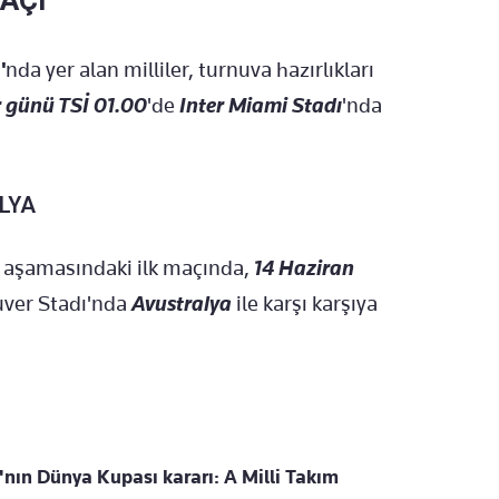
AÇI
'
nda yer alan milliler, turnuva hazırlıkları
 günü TSİ 01.00
'de
Inter Miami Stadı
'nda
LYA
p aşamasındaki ilk maçında,
14 Haziran
uver Stadı'nda
Avustralya
ile karşı karşıya
nın Dünya Kupası kararı: A Milli Takım