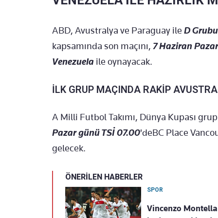
VENEZUELA İLE HAZIRLIK M
ABD, Avustralya ve Paraguay ile
D Grubu
kapsamında son maçını,
7 Haziran Pazar
Venezuela
ile oynayacak.
İLK GRUP MAÇINDA RAKİP AVUSTRA
A Milli Futbol Takımı, Dünya Kupası gru
Pazar günü TSİ 07.00
'deBC Place Vanco
gelecek.
ÖNERİLEN HABERLER
SPOR
Vincenzo Montella'