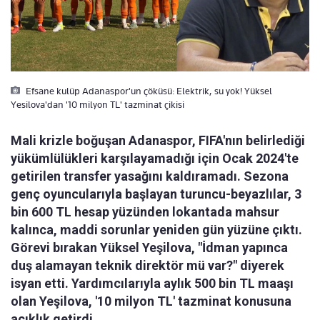
Efsane kulüp Adanaspor'un çöküsü: Elektrik, su yok! Yüksel
Yesilova'dan '10 milyon TL' tazminat çikisi
Mali krizle boğuşan Adanaspor, FIFA'nın belirlediği
yükümlülükleri karşılayamadığı için Ocak 2024'te
getirilen transfer yasağını kaldıramadı. Sezona
genç oyuncularıyla başlayan turuncu-beyazlılar, 3
bin 600 TL hesap yüzünden lokantada mahsur
kalınca, maddi sorunlar yeniden gün yüzüne çıktı.
Görevi bırakan Yüksel Yeşilova, "İdman yapınca
duş alamayan teknik direktör mü var?" diyerek
isyan etti. Yardımcılarıyla aylık 500 bin TL maaşı
olan Yeşilova, '10 milyon TL' tazminat konusuna
açıklık getirdi.