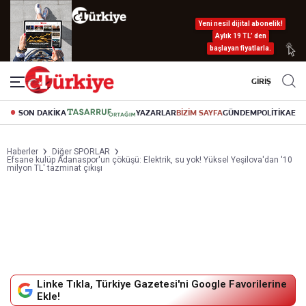
Yeni nesil dijital abonelik!
Aylık 19 TL’ den
başlayan fiyatlarla.
GİRİŞ
SON DAKİKA
YAZARLAR
BİZİM SAYFA
GÜNDEM
POLİTİKA
EK
Haberler
Diğer SPORLAR
Efsane kulüp Adanaspor'un çöküşü: Elektrik, su yok! Yüksel Yeşilova'dan '10
milyon TL' tazminat çıkışı
Linke Tıkla, Türkiye Gazetesi'ni Google Favorilerine
Ekle!