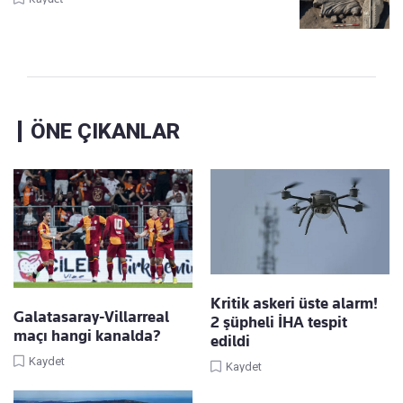
ÖNE ÇIKANLAR
Kritik askeri üste alarm!
Galatasaray-Villarreal
2 şüpheli İHA tespit
maçı hangi kanalda?
edildi
Kaydet
Kaydet