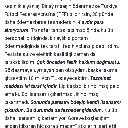
kesinlikle yanlış. Bir ay maaşın ödenmezse Türkiye
Futbol Federasyonu'na (TFF) bildirirsin, 30 günde
daha ödemezlerse feshedersin.
4 aydır para
almıyorum
. Transfer tahtası açılmadığında, kulüp
personeli gittiğinde, bir aylık sigortam
ödenmediğinde tek taraflı fesih yoluna gidebilirdim.
Tesiste su ve elektrik kesildiği zaman da
bırakabilirdim.
Çok önceden fesih hakkım doğmuştu.
Sözleşmeye uymayan ben olsaydım, başka takıma
gitseydim 10 milyon TL ödeyecektim.
Tazminat
maddesi iki taraf içindir.
Lig başladı birinci maç geldi
ama kulüp lisansımı çıkartmadı, ikinci maç
çıkartmadı.
Sonunda parasını ödeyip kendi lisansımı
çıkardım.
Bu durumda da fesheder giderdim.
Kulüp
daha lisansımı çıkartamıyor. Göreve başladığım
andan itibaren hiç para almadım" sözlerini sarf etti.