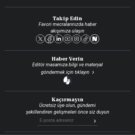
Video Galeri
Gazete Aboneliği
Danışma Telefonları
Takip Edin
Favori mecralarınızda haber
Yasal
akışımıza ulaşın
Reklam Ver
Haber Verin
Editör masamıza bilgi ve materyal
göndermek için
tıklayın
Kaçırmayın
Ücretsiz üye olun, gündemi
şekillendiren gelişmeleri önce siz duyun