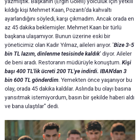
yazmıştık. Başkanın (Ergin Göleli) yolculuk için yetkili
kıldığı kişi Mehmet Kaan, Pozantı'da kahvaltı
ayarlandığını söyledi, karşı çıkmadım. Ancak orada en
az 45 dakika beklemişler. Mehmet Kaan bir türlü
başkana ulaşamıyor. Bunun üzerine eski bir
yöneticimiz olan Kadir Yılmaz, aileleri arıyor. '
Bize 3-5
bin TL lazım, dinlenme tesisinde kaldık
' diyor. Aileler
de beni aradı. Restoranın müdürüyle konuştum.
Kişi
başı 400 TL'lik ücreti 200 TL'ye indirdi. IBAN'dan 3
bin 600 TL gönderdim
. Yemekten önce yaşanıyor bu
olay, orada 45 dakika kaldılar. Aslında bu olayı basına
yansıtmak istemiyordum, basın bir şekilde haberi aldı
ve bana ulaştılar" dedi.