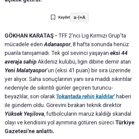
a-
|
+A
Kaydet
GÖKHAN KARATAŞ -
TFF 2'nci Lig Kırmızı Grup'ta
mücadele eden
Adanaspor
, 8 hafta sonunda henüz
puanla tanışamadı. Tek gol sevinci yaşayan
eksi 44
averaja sahip
Akdeniz kulübü, ligin dibine demir atan
Yeni Malatyaspor
'un (eksi 41 puan) bir sıra üzerinde
yer alıyor. Saha sonuçlarının yanı sıra maddi sıkıntılar
nedeniyle de sıkıntılı günler geçiren turuncu-
beyazlılar, son olarak
'lokantada rehin kaldılar'
haberi
ile gündem oldu. Görevini bırakan teknik direktör
Yüksek Yeşilova
, futbolcuların maruz kaldığı skandal
olayı ve kendisini yol ayrımına götüren süreci
Türkiye
Gazetesi'ne anlattı.