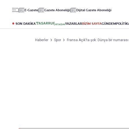
Gündem
Ekonomi
Spor
E-Gazete
Gazete Aboneliği
Dijital Gazete Aboneliği
Politika
Borsa
Futbol
Eğitim
Altın
Puan Durumu
SON DAKİKA
YAZARLAR
BİZİM SAYFA
GÜNDEM
POLİTİK
Döviz
Fikstür
Hisse Senedi
Şampiyonlar Ligi
Haberler
Spor
Fransa Açık'ta şok: Dünya bir numarası
Kripto Para
Avrupa Ligi
Emlak
Basketbol
T-Otomobil
Turizm
Yazarlar
Diğer Kategoriler
Kurumsal
Bugünün Yazarları
Magazin
Hakkımızda
Tüm Yazarlar
Teknoloji
İletişim
Resmî Ilanlar
Künye
Haberler
Gazete Aboneliği
Foto Haber
Danışma Telefonları
Video Galeri
Yasal
Reklam Ver