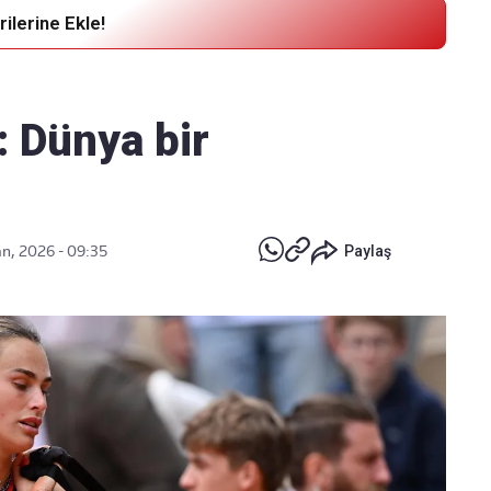
ilerine Ekle!
Haber Verin
Editör masamıza bilgi ve materyal
: Dünya bir
göndermek için
tıklayın
n, 2026 - 09:35
Paylaş