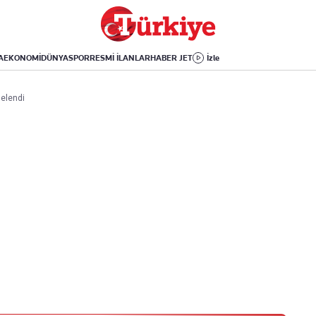
Dünya
Yaşam
Kültür-Sanat
Orta Doğu
Sağlık
Sinema
Avrupa
Hava Durumu
Arkeoloji
A
EKONOMİ
DÜNYA
SPOR
RESMİ İLANLAR
HABER JET
İzle
Amerika
Yemek
Kitap
Afrika
Seyahat
Tarih
 elendi
İsrail-Gazze
Aktüel
Uygulamalar