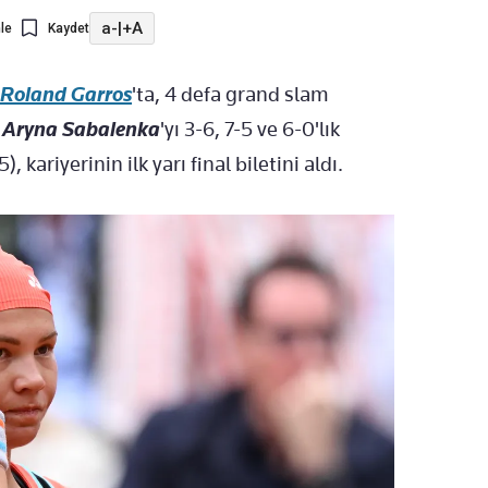
a-
|
+A
le
Kaydet
Roland Garros
'ta, 4 defa grand slam
ı
Aryna Sabalenka
'yı 3-6, 7-5 ve 6-0'lık
), kariyerinin ilk yarı final biletini aldı.