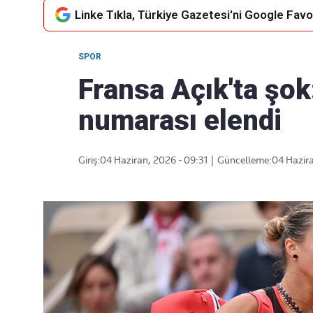
Linke Tıkla, Türkiye Gazetesi'ni Google Favor
SPOR
Takip Edin
Favori mecralarınızda haber
Fransa Açık'ta şok
akışımıza ulaşın
numarası elendi
Giriş:
04 Haziran, 2026 - 09:31
|
Güncelleme:
04 Hazira