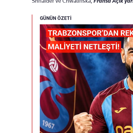
Shnaider ve Chwalinska,
Fransa Açık yarı
GÜNÜN ÖZETİ