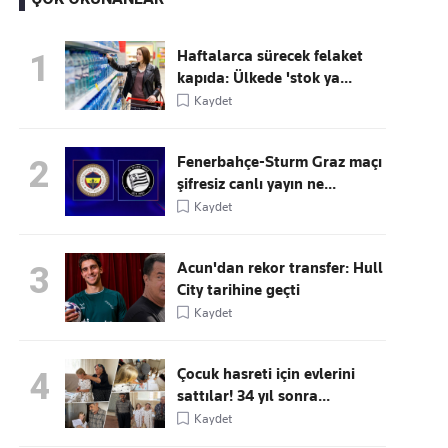
Haftalarca sürecek felaket
1
kapıda: Ülkede 'stok ya...
Kaçırmayın
Kaydet
Ücretsiz üye olun, gündemi
şekillendiren gelişmeleri önce siz duyun
Fenerbahçe-Sturm Graz maçı
2
şifresiz canlı yayın ne...
Kaydet
Acun'dan rekor transfer: Hull
3
City tarihine geçti
Kaydet
Çocuk hasreti için evlerini
4
sattılar! 34 yıl sonra...
Kaydet