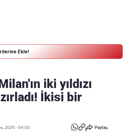
Haber Verin
Editör masamıza bilgi ve materyal
göndermek için
tıklayın
ilerine Ekle!
ilan'ın iki yıldızı
ırladı! İkisi bir
os, 2025 - 04:00
Paylaş