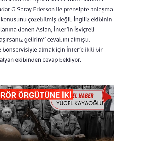
 kadar G.Saray Ederson ile prensipte anlaşma
konusunu çözebilmiş değil. İngiliz ekibinin
anına dönen Aslan, İnter’in İsviçreli
şırsanız gelirim” cevabını almıştı.
onservisiyle almak için İnter’e ikili bir
İtalyan ekibinden cevap bekliyor.