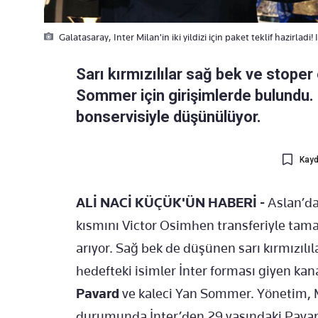
Galatasaray, Inter Milan'in iki yildizi için paket teklif hazirladi! 
Sarı kırmızılılar sağ bek ve stoper 
Sommer için girişimlerde bulundu.
bonservisiyle düşünülüyor.
Kayd
ALİ NACİ KÜÇÜK'ÜN HABERİ -
Aslan’da
kısmını Victor Osimhen transferiyle ta
arıyor. Sağ bek de düşünen sarı kırmızılıla
hedefteki isimler İnter forması giyen kan
Pavard
ve kaleci Yan Sommer. Yönetim, 
durumunda İnter’den 29 yaşındaki Pavard