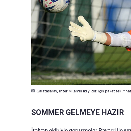
Galatasaray, Inter Milan'ın iki yıldızı için paket teklif haz
SOMMER GELMEYE HAZIR
İtalyan ekibiyle görüşmeler Pavard ile sı