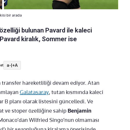
Ikisi bir arada
özelliği bulunan Pavard ile kaleci
 Pavard kiralık, Sommer ise
a-
|
+A
et
 transfer hareketliliği devam ediyor. Atan
mamlayan
Galatasaray
, tutan kısmında kaleci
r B planı olarak listesini güncelledi. Ve
at ve stoper özelliğine sahip
Benjamin
Monaco’dan Wilfried Singo’nun olmaması
’ı bir sezonluğuna kiralama önerisinde