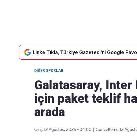
Takip Edin
Favori mecralarınızda haber
akışımıza ulaşın
Linke Tıkla, Türkiye Gazetesi'ni Google Favor
DIĞER SPORLAR
Galatasaray, Inter M
için paket teklif haz
arada
Giriş:
12 Ağustos, 2025 - 04:00
|
Güncelleme:
12 Ağust