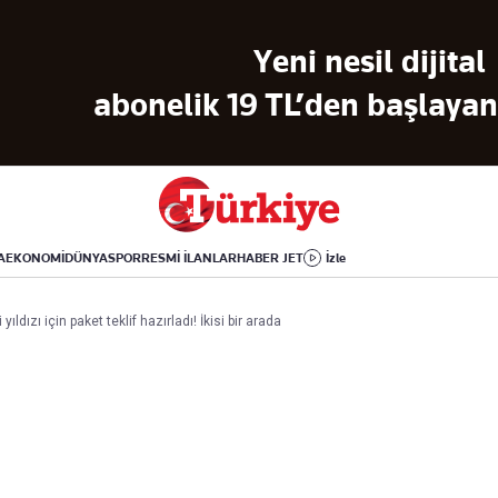
Dünya
Yaşam
Kültür-Sanat
Yeni nesil dijital
Orta Doğu
Sağlık
Sinema
Avrupa
Hava Durumu
Arkeoloji
abonelik 19 TL’den başlayan 
Amerika
Yemek
Kitap
Afrika
Seyahat
Tarih
İsrail-Gazze
Aktüel
A
EKONOMİ
DÜNYA
SPOR
RESMİ İLANLAR
HABER JET
İzle
Uygulamalar
 yıldızı için paket teklif hazırladı! İkisi bir arada