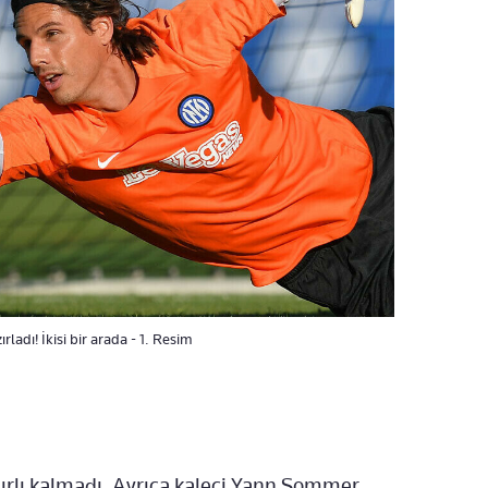
ırladı! İkisi bir arada - 1. Resim
nırlı kalmadı. Ayrıca kaleci Yann Sommer