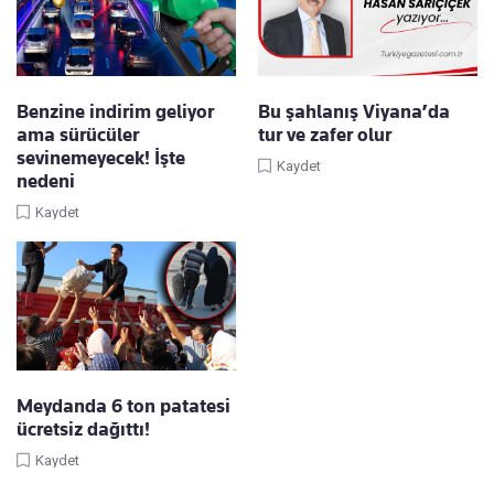
Benzine indirim geliyor
Bu şahlanış Viyana’da
ama sürücüler
tur ve zafer olur
sevinemeyecek! İşte
Kaydet
nedeni
Kaydet
Meydanda 6 ton patatesi
ücretsiz dağıttı!
Kaydet