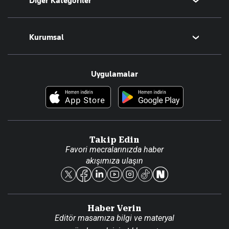
Diğer Kategoriler
Tüm Yazarlar
Magazin
Kurumsal
Teknoloji
Resmî Ilanlar
Hakkımızda
Uygulamalar
Haberler
İletişim
Foto Haber
Künye
Video Galeri
Gazete Aboneliği
Danışma Telefonları
Takip Edin
Favori mecralarınızda haber
Yasal
akışımıza ulaşın
Reklam Ver
Haber Verin
Editör masamıza bilgi ve materyal