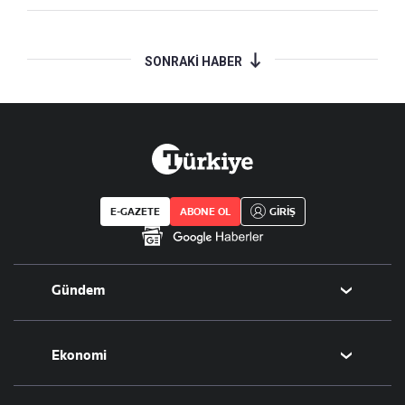
SONRAKİ HABER
E-GAZETE
ABONE OL
GİRİŞ
Gündem
Politika
Ekonomi
Eğitim
Borsa