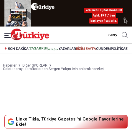
Yeni nesil dijital abonelik!
Aylık 19 TL’ den
başlayan fiyatlarla.
GİRİŞ
SON DAKİKA
YAZARLAR
BİZİM SAYFA
GÜNDEM
POLİTİKA
EK
Haberler
Diğer SPORLAR
Galatasaraylı taraftarlardan Sergen Yalçın için anlamlı hareket
Linke Tıkla, Türkiye Gazetesi'ni Google Favorilerine
Ekle!