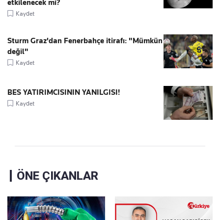
etkilenecek mi?
Kaydet
Sturm Graz'dan Fenerbahçe itirafı: "Mümkün
değil"
Kaydet
BES YATIRIMCISININ YANILGISI!
Kaydet
ÖNE ÇIKANLAR