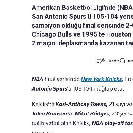
Amerikan Basketbol Ligi'nde (NB
San Antonio Spurs'ü 105-104 yener
şampiyon olduğu final serisinde 2-
Chicago Bulls ve 1995'te Houston R
2 maçını deplasmanda kazanan tari
Özetle
Din
NBA
final serisinde
New York Knicks
, Fr
Antonio Spurs
'ü 105-104 mağlup etti.
Knicks'te
Karl-Anthony Towns,
21 sayı ve
Jalen Brunson
ve
Mikal Bridges
, 20'şer s
galibiyetini alan Knicks,
NBA play-off tari
imza attı.