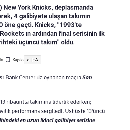
A) New York Knicks, deplasmanda
ek, 4 galibiyete ulaşan takımın
0 öne geçti. Knicks, "1993'te
ockets'ın ardından final serisinin ilk
hteki üçüncü takım" oldu.
a-
|
+A
le
Kaydet
ost Bank Center'da oynanan maçta
San
 13 ribauntla takımına liderlik ederken;
ayılık performans sergiledi. Üst üste 13'üncü
hindeki en uzun ikinci galibiyet serisine