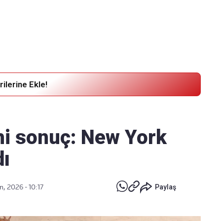
Haber Verin
Editör masamıza bilgi ve materyal göndermek için
tıklayın
ilerine Ekle!
ihi sonuç: New York
dı
n, 2026 - 10:17
Paylaş