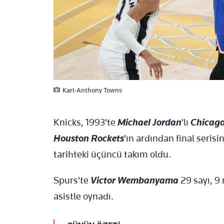
Karl-Anthony Towns
Knicks, 1993'te
Michael Jordan
'lı
Chicago
Houston Rockets
'ın ardından final seris
tarihteki üçüncü takım oldu.
Spurs'te
Victor Wembanyama
29 sayı, 9 
asistle oynadı.