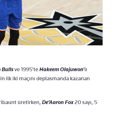
 Bulls
ve 1995'te
Hakeem Olajuwon
'lı
inin ilk iki maçını deplasmanda kazanan
ribaunt üretirken,
De’Aaron Fox
20 sayı, 5