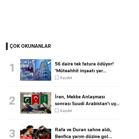
Kaçırmayın
Ücretsiz üye olun, gündemi şekillendiren gelişmeleri önce siz duyun
ÇOK OKUNANLAR
56 daire tek fatura ödüyor!
1
‘Müteahhit inşaatı yar...
Kaydet
İran, Mekke Anlaşması
2
sonrası Suudi Arabistan'ı uy...
Kaydet
Rafa ve Duran sahne aldı,
3
Benfica yarım düzine gol...