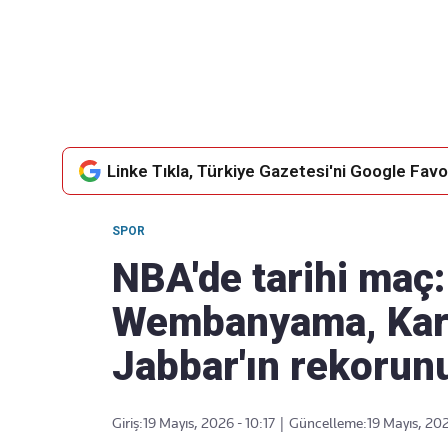
Takip Edin
Favori mecralarınızda haber
akışımıza ulaşın
Linke Tıkla, Türkiye Gazetesi'ni Google Favor
SPOR
NBA'de tarihi maç:
Wembanyama, Kar
Jabbar'ın rekorunu
Giriş:
19 Mayıs, 2026 - 10:17
|
Güncelleme:
19 Mayıs, 202