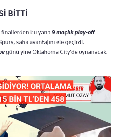
İ BİTTİ
 finallerden bu yana
9 maçlık play-off
purs, saha avantajını ele geçirdi.
be
günü yine Oklahoma City'de oynanacak.