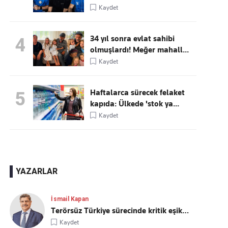
Kaydet
34 yıl sonra evlat sahibi
4
olmuşlardı! Meğer mahall...
Kaydet
Haftalarca sürecek felaket
5
kapıda: Ülkede 'stok ya...
Kaydet
YAZARLAR
İsmail Kapan
Terörsüz Türkiye sürecinde kritik eşik…
Kaydet