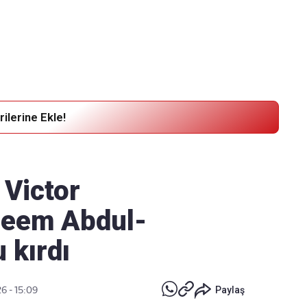
Haber Verin
Editör masamıza bilgi ve materyal
göndermek için
tıklayın
ilerine Ekle!
 Victor
eem Abdul-
 kırdı
6 - 15:09
Paylaş