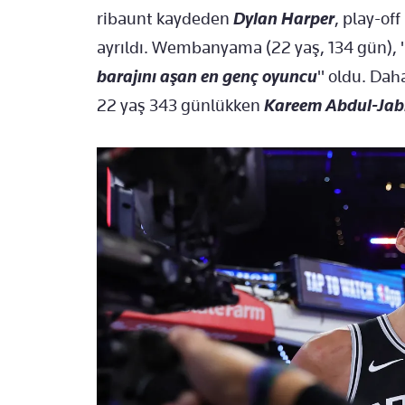
ribaunt kaydeden
Dylan Harper
, play-of
ayrıldı. Wembanyama (22 yaş, 134 gün), 
barajını aşan en genç oyuncu
" oldu. Dah
22 yaş 343 günlükken
Kareem Abdul-Jab