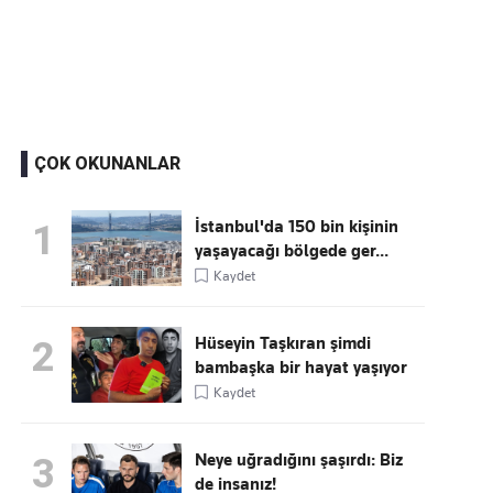
Kaçırmayın
Ücretsiz üye olun, gündemi
şekillendiren gelişmeleri önce siz duyun
ÇOK OKUNANLAR
İstanbul'da 150 bin kişinin
1
yaşayacağı bölgede ger...
Kaydet
Hüseyin Taşkıran şimdi
2
bambaşka bir hayat yaşıyor
Kaydet
Neye uğradığını şaşırdı: Biz
3
de insanız!