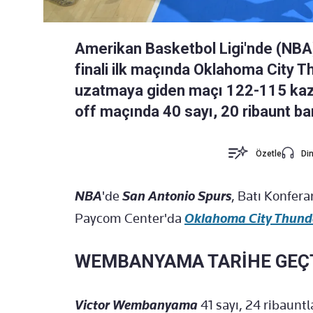
Amerikan Basketbol Ligi'nde (NBA
finali ilk maçında Oklahoma City T
uzatmaya giden maçı 122-115 kaza
off maçında 40 sayı, 20 ribaunt ba
Özetle
Din
NBA
'de
San Antonio Spurs
, Batı Konfera
Paycom Center'da
Oklahoma City Thund
WEMBANYAMA TARİHE GEÇ
Victor Wembanyama
41 sayı, 24 ribauntla