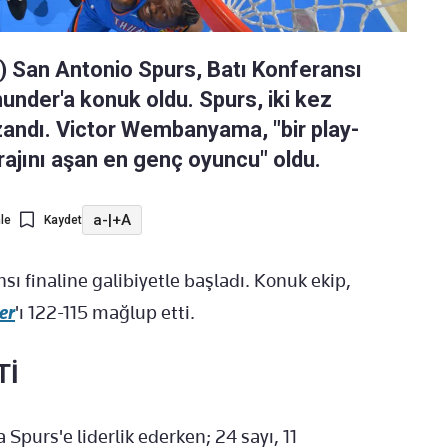
) San Antonio Spurs, Batı Konferansı
hunder'a konuk oldu. Spurs, iki kez
ndı. Victor Wembanyama, "bir play-
rajını aşan en genç oyuncu" oldu.
a-
|
+A
le
Kaydet
nsı finaline galibiyetle başladı. Konuk ekip,
er
'ı 122-115 mağlup etti.
Tİ
 Spurs'e liderlik ederken; 24 sayı, 11