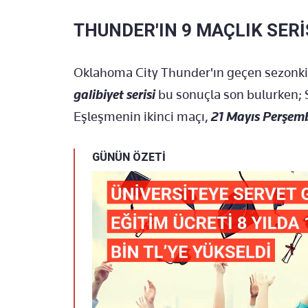
THUNDER'IN 9 MAÇLIK SERİS
Oklahoma City Thunder'ın geçen sezonki
galibiyet serisi
bu sonuçla son bulurken; S
Eşleşmenin ikinci maçı,
21 Mayıs Perşem
GÜNÜN ÖZETİ