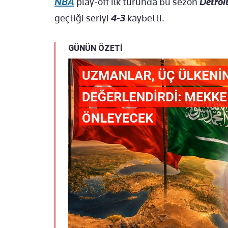
NBA
play-off ilk turunda bu sezon
Detroi
geçtiği seriyi
4-3
kaybetti.
GÜNÜN ÖZETİ