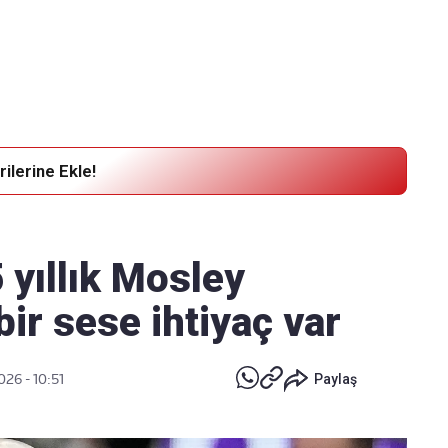
Haber Verin
Editör masamıza bilgi ve materyal göndermek için
tıklayın
ilerine Ekle!
 yıllık Mosley
bir sese ihtiyaç var
026 - 10:51
Paylaş