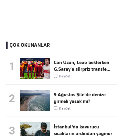
Kaçırmayın
Ücretsiz üye olun, gündemi şekillendiren gelişmeleri önce siz duyun
ÇOK OKUNANLAR
Can Uzun, Leao beklerken
1
G.Saray'a sürpriz transfe...
Kaydet
9 Ağustos Şile'de denize
2
girmek yasak mı?
Kaydet
İstanbul'da kavurucu
3
sıcakların ardından yağmur