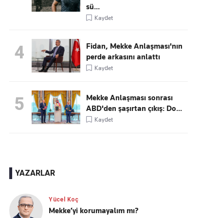
sü...
Kaydet
Fidan, Mekke Anlaşması'nın
4
perde arkasını anlattı
Kaydet
Mekke Anlaşması sonrası
5
ABD'den şaşırtan çıkış: Do...
Kaydet
YAZARLAR
Yücel Koç
Mekke’yi korumayalım mı?