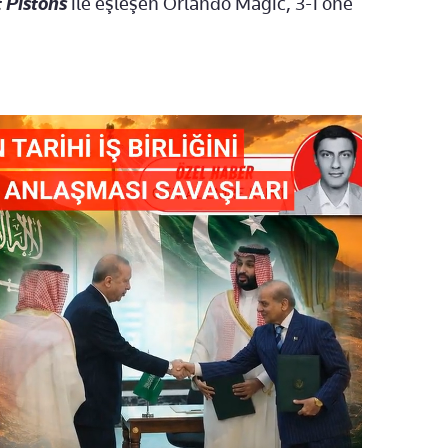
t Pistons
ile eşleşen Orlando Magic, 3-1 öne