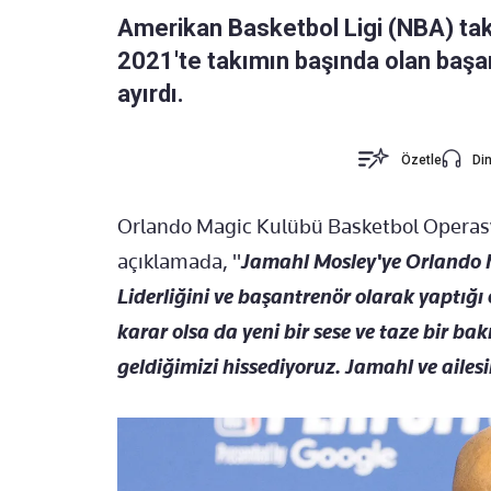
Amerikan Basketbol Ligi (NBA) t
2021'te takımın başında olan başan
ayırdı.
Özetle
Din
Orlando Magic Kulübü Basketbol Operasy
açıklamada, "
Jamahl Mosley'ye Orlando Ma
Liderliğini ve başantrenör olarak yaptığı 
karar olsa da yeni bir sese ve taze bir 
geldiğimizi hissediyoruz. Jamahl ve ailesin