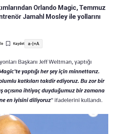
akımlarından Orlando Magic, Temmuz
trenör Jamahl Mosley ile yollarını
a-
|
+A
le
Kaydet
onları Başkanı Jeff Weltman, yaptığı
gic'te yaptığı her şey için minnettarız.
olumlu katkıları takdir ediyoruz. Bu zor bir
bakış açısına ihtiyaç duyduğumuz bir zamana
e en iyisini diliyoruz
" ifadelerini kullandı.