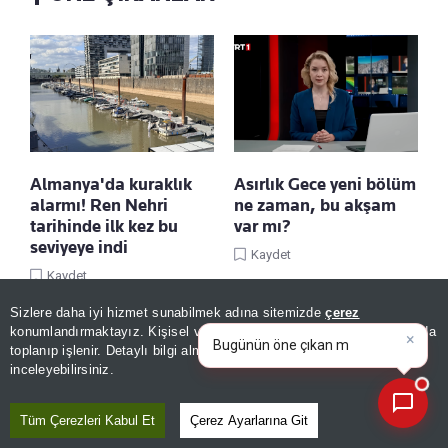
Almanya'da kuraklık
Asırlık Gece yeni bölüm
alarmı! Ren Nehri
ne zaman, bu akşam
tarihinde ilk kez bu
var mı?
seviyeye indi
Kaydet
Kaydet
Sizlere daha iyi hizmet sunabilmek adına sitemizde
çerez
×
Bugünün öne çıkan manşetleri
konumlandırmaktayız. Kişisel verileriniz, KVKK ve GDPR kapsamında
ve gelişmeleri neler?
|
toplanıp işlenir. Detaylı bilgi almak için
Aydınlatma Metnimizi
📰
Son 30 güne ait haberleri, spor gelişmelerini veya yazar yazılarını sorgulayabilirsiniz.
inceleyebilirsiniz.
Tüm Çerezleri Kabul Et
Çerez Ayarlarına Git