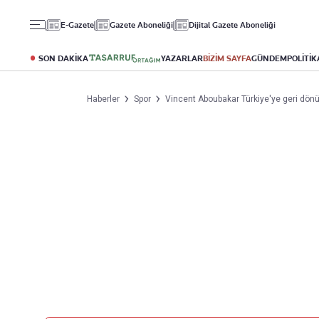
Gündem
Ekonomi
Spor
E-Gazete
Gazete Aboneliği
Dijital Gazete Aboneliği
Politika
Borsa
Futbol
Eğitim
Altın
Puan Durumu
SON DAKİKA
YAZARLAR
BİZİM SAYFA
GÜNDEM
POLİTİK
Döviz
Fikstür
Hisse Senedi
Şampiyonlar Ligi
Haberler
Spor
Vincent Aboubakar Türkiye'ye geri dön
Kripto Para
Avrupa Ligi
Emlak
Basketbol
T-Otomobil
Turizm
Yazarlar
Diğer Kategoriler
Kurumsal
Bugünün Yazarları
Magazin
Hakkımızda
Tüm Yazarlar
Teknoloji
İletişim
Resmî Ilanlar
Künye
Haberler
Gazete Aboneliği
Foto Haber
Danışma Telefonları
Video Galeri
Yasal
Reklam Ver