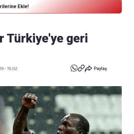
ilerine Ekle!
Haber Verin
Editör masamıza bilgi ve materyal
 Türkiye'ye geri
göndermek için
tıklayın
26 - 15:02
Paylaş