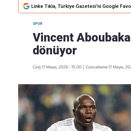
Linke Tıkla, Türkiye Gazetesi'ni Google Favor
SPOR
Takip Edin
Favori mecralarınızda haber
Vincent Aboubakar
akışımıza ulaşın
dönüyor
Giriş:
17 Mayıs, 2026 - 15:00
|
Güncelleme:
17 Mayıs, 20