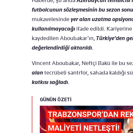
Haberde, şu anda
Azerbaycan temsilcisi 
futbolcunun sözleşmesinin bu sezon so
mukavelesinde
yer alan uzatma opsiyonu
kullanılmayacağı
ifade edildi. Kariyerin
kaydedilen Aboubakar’ın,
Türkiye’den gel
değerlendirdiği aktarıldı
.
Vincent Aboubakar, Neftçi Bakü ile bu s
alan
tecrübeli santrfor, sahada kaldığı 
katkısı sağladı
.
GÜNÜN ÖZETİ