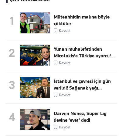
Müteahhidin malına böyle
1
çöktüler
Kaçırmayın
Kaydet
Ücretsiz üye olun, gündemi
şekillendiren gelişmeleri önce siz duyun
Yunan muhalefetinden
2
Miçotakis'e Türkiye uyarısı! ...
Kaydet
İstanbul ve çevresi için gün
3
verildi! Sağanak yağı...
Kaydet
Darwin Nunez, Süper Lig
4
devine 'evet' dedi
Kaydet