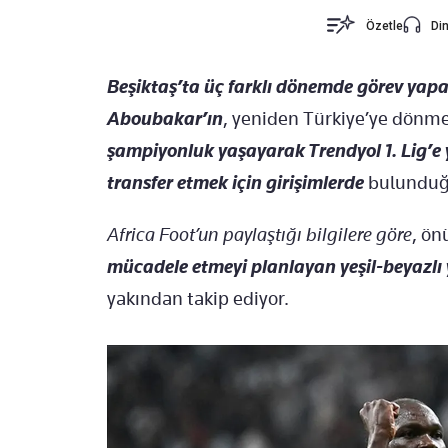
Özetle
Din
Beşiktaş’ta üç farklı dönemde görev yap
Aboubakar’ın
, yeniden Türkiye’ye dönmey
şampiyonluk yaşayarak Trendyol 1. Lig’e 
transfer etmek için girişimlerde
bulunduğu
Africa Foot’un paylaştığı bilgilere göre
, ö
mücadele etmeyi planlayan yeşil-beyazlı
yakından takip ediyor.