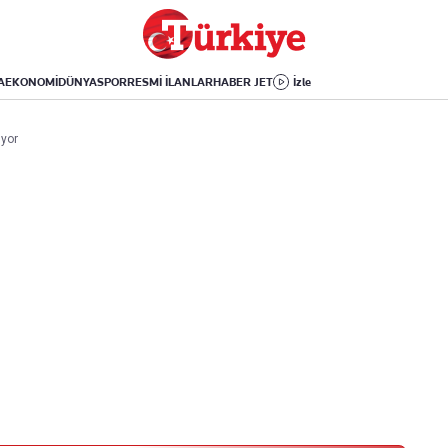
Dünya
Yaşam
Kültür-Sanat
Orta Doğu
Sağlık
Sinema
Avrupa
Hava Durumu
Arkeoloji
A
EKONOMİ
DÜNYA
SPOR
RESMİ İLANLAR
HABER JET
İzle
Amerika
Yemek
Kitap
Afrika
Seyahat
Tarih
üyor
İsrail-Gazze
Aktüel
Uygulamalar