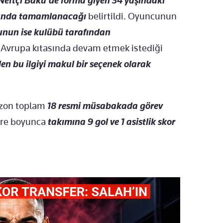
Neftçi Bakü’de forma giyen 34 yaşındaki
nunda tamamlanacağı
belirtildi. Oyuncunun
nun ise kulübü tarafından
e Avrupa kıtasında devam etmek istediği
en bu ilgiyi makul bir seçenek olarak
ezon toplam
18 resmi müsabakada görev
süre boyunca
takımına 9 gol ve 1 asistlik skor