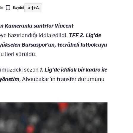
a-
|
+A
le
Kaydet
an Kamerunlu santrfor Vincent
e hazırlandığı iddia edildi.
TFF 2. Lig’de
yükselen Bursaspor’un, tecrübeli futbolcuyu
 ileri sürüldü.
nümüzdeki sezon
1. Lig’de iddialı bir kadro ile
 yönetim
, Aboubakar’ın transfer durumunu