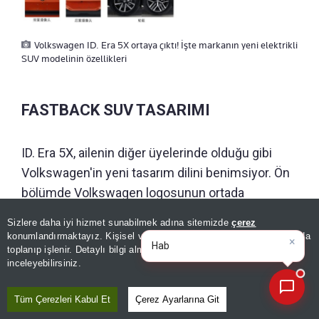
Volkswagen ID. Era 5X ortaya çıktı! İşte markanın yeni elektrikli
SUV modelinin özellikleri
FASTBACK SUV TASARIMI
ID. Era 5X, ailenin diğer üyelerinde olduğu gibi
Volkswagen'in yeni tasarım dilini benimsiyor. Ön
bölümde Volkswagen logosunun ortada
konumlandırıldığı boydan boya LED gündüz
Sizlere daha iyi hizmet sunabilmek adına sitemizde
çerez
×
aydınlatma şeridi bulunuyor. Ana far grupları ise
Bugünün öne çıkan manşetleri
konumlandırmaktayız. Kişisel verileriniz, KVKK ve GDPR kapsamında
ve ge
|
toplanıp işlenir. Detaylı bilgi almak için
Aydınlatma Metnimizi
bu ışık şeridinin altında, tamponun iki yanında yer
📰
Son 30 güne ait haberleri, spor gelişmelerini veya yazar yazılarını sorgulayabilirsiniz.
inceleyebilirsiniz.
alıyor.
Tüm Çerezleri Kabul Et
Çerez Ayarlarına Git
Yan profilde ise geleneksel SUV tasarımından