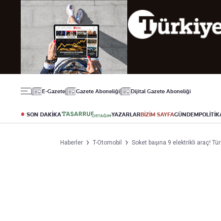
Gündem
Ekonomi
Spor
Politika
Borsa
Futbol
Eğitim
Altın
Puan Durumu
Döviz
Fikstür
Hisse Senedi
Şampiyonlar Ligi
Kripto Para
Avrupa Ligi
Emlak
Basketbol
E-Gazete
Gazete Aboneliği
Dijital Gazete Aboneliği
T-Otomobil
Turizm
SON DAKİKA
YAZARLAR
BİZİM SAYFA
GÜNDEM
POLİTİK
Yazarlar
Diğer Kategoriler
Kurumsal
Haberler
T-Otomobil
Soket başına 9 elektrikli araç! Tür
Bugünün Yazarları
Magazin
Hakkımızda
Tüm Yazarlar
Teknoloji
İletişim
Resmî Ilanlar
Künye
Haberler
Gazete Aboneliği
Foto Haber
Danışma Telefonları
Video Galeri
Yasal
Reklam Ver