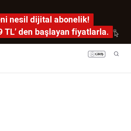
Bizim Sayfa
Namaz Vakitleri
ni nesil dijital abonelik!
Sesli Yayınlar
9 TL’ den
başlayan fiyatlarla.
GİRİŞ