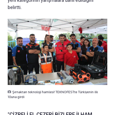
yeni kategorinin yarışmalara dahil edildiğini
belirtti.
Şırnaktan teknoloji hamlesi! TEKNOFESTte Türkiyenin ilk
10una girdi
"CİZRELİ EL CEZERİ BİZLERE İLHAM