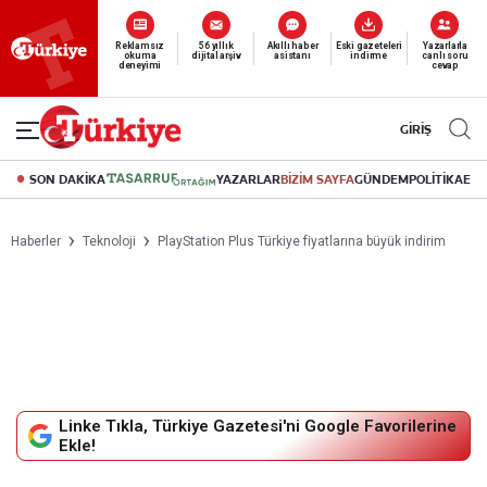
Reklamsız
56 yıllık
Akıllı haber
Eski gazeteleri
Yazarlarla
okuma
dijital arşiv
asistanı
indirme
canlı soru
deneyimi
cevap
GİRİŞ
SON DAKİKA
YAZARLAR
BİZİM SAYFA
GÜNDEM
POLİTİKA
EK
Haberler
Teknoloji
PlayStation Plus Türkiye fiyatlarına büyük indirim
Linke Tıkla, Türkiye Gazetesi'ni Google Favorilerine
Ekle!