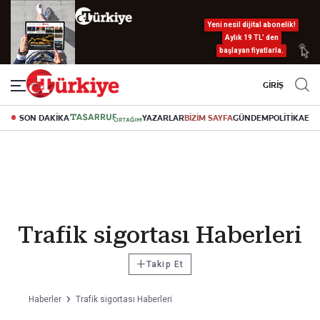
Yeni nesil dijital abonelik!
Aylık 19 TL’ den
başlayan fiyatlarla.
GİRİŞ
SON DAKİKA
YAZARLAR
BİZİM SAYFA
GÜNDEM
POLİTİKA
EK
Trafik sigortası Haberleri
+
Takip Et
Haberler
Trafik sigortası Haberleri