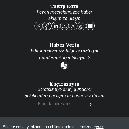
Danışma Telefonları
Takip Edin
Favori mecralarınızda haber
Yasal
akışımıza ulaşın
Reklam Ver
Haber Verin
Editör masamıza bilgi ve materyal
göndermek için
tıklayın
Kaçırmayın
Ücretsiz üye olun, gündemi
şekillendiren gelişmeleri önce siz duyun
Son Dakika
Site Haritası
RSS
KVKK Aydınlatma Metni
Sizlere daha iyi hizmet sunabilmek adına sitemizde
çerez