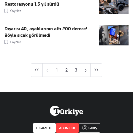
Restorasyonu 1.5 yıl sürdü
Kaydet
Dışarısı 40, ayaklarının altı 200 derece!
Böyle sıcak görülmedi
Kaydet
‹‹
››
‹
›
1
2
3
E-GAZETE
ABONE OL
GİRİŞ