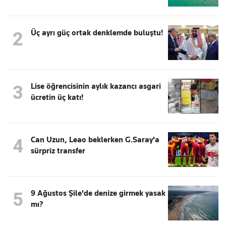
Üç ayrı güç ortak denklemde buluştu!
2
Lise öğrencisinin aylık kazancı asgari
3
ücretin üç katı!
Can Uzun, Leao beklerken G.Saray'a
4
sürpriz transfer
9 Ağustos Şile'de denize girmek yasak
5
mı?