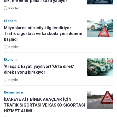
sık, erkekler pahalı kaza yapıyor
Kaydet
Ekonomi
Milyonlarca sürücüyü ilgilendiriyor:
Trafik sigortası ve kaskoda yeni dönem
başladı
Kaydet
Ekonomi
‘Araçsız hayat’ yayılıyor! ‘Orta direk’
direksiyonu bırakıyor
Kaydet
Resmi İlanlar
İDAREYE AİT BİNEK ARAÇLAR İÇİN
TRAFİK SİGORTASI VE KASKO SİGORTASI
HİZMET ALIMI