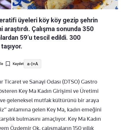
ratifi üyeleri köy köy gezip şehrin
i araştırdı. Çalışma sonunda 350
nlardan 59’u tescil edildi. 300
 taşıyor.
a-
|
+A
le
Kaydet
r Ticaret ve Sanayi Odası (DTSO) Gastro
österen Key Ma Kadın Girişimi ve Üretimi
 ve geleneksel mutfak kültürünü bir araya
imiz” anlamına gelen Key Ma, kadın emeğini
arşılık bulmasını amaçlıyor. Key Ma Kadın
em Özdemir Ok, çalışmaların 150 yıllık