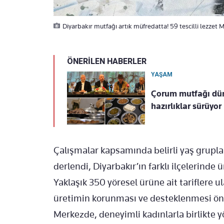
Diyarbakır mutfağı artık müfredatta! 59 tescilli lezzet 
ÖNERİLEN HABERLER
YAŞAM
Çorum mutfağı düny
hazırlıklar sürüyor
Çalışmalar kapsamında belirli yaş gruplar
derlendi, Diyarbakır’ın farklı ilçelerinde 
Yaklaşık 350 yöresel ürüne ait tariflere u
üretimin korunması ve desteklenmesi önce
Merkezde, deneyimli kadınlarla birlikte yö