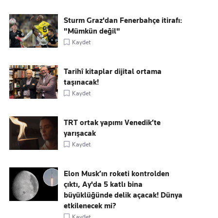
Sturm Graz'dan Fenerbahçe itirafı:
"Mümkün değil"
Kaydet
Tarihî kitaplar dijital ortama
taşınacak!
Kaydet
TRT ortak yapımı Venedik’te
yarışacak
Kaydet
Elon Musk’ın roketi kontrolden
çıktı, Ay'da 5 katlı bina
büyüklüğünde delik açacak! Dünya
etkilenecek mi?
Kaydet