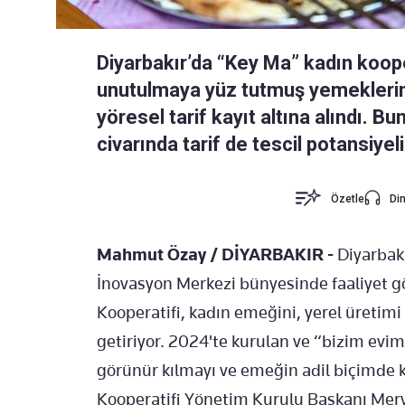
Diyarbakır’da “Key Ma” kadın koope
unutulmaya yüz tutmuş yemeklerin
yöresel tarif kayıt altına alındı. Bu
civarında tarif de tescil potansiyeli
Özetle
Din
Mahmut Özay / DİYARBAKIR -
Diyarbakı
İnovasyon Merkezi bünyesinde faaliyet g
Kooperatifi, kadın emeğini, yerel üretimi
getiriyor. 2024'te kurulan ve “bizim ev
görünür kılmayı ve emeğin adil biçimde k
Kooperatifi Yönetim Kurulu Başkanı Mery