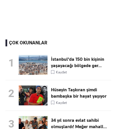
Kaçırmayın
Ücretsiz üye olun, gündemi
şekillendiren gelişmeleri önce siz duyun
ÇOK OKUNANLAR
İstanbul'da 150 bin kişinin
1
yaşayacağı bölgede ger...
Kaydet
Hüseyin Taşkıran şimdi
2
bambaşka bir hayat yaşıyor
Kaydet
34 yıl sonra evlat sahibi
3
olmuşlardı! Meğer mahall...