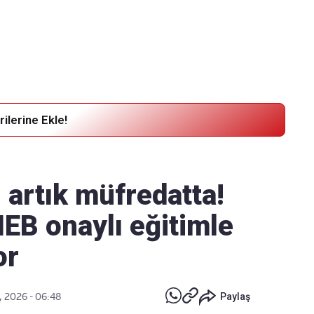
Haber Verin
Editör masamıza bilgi ve materyal
göndermek için
tıklayın
ilerine Ekle!
 artık müfredatta!
MEB onaylı eğitimle
or
, 2026 - 06:48
Paylaş