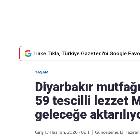
Takip Edin
Favori mecralarınızda haber
akışımıza ulaşın
Linke Tıkla, Türkiye Gazetesi'ni Google Favor
YAŞAM
Diyarbakır mutfağı
59 tescilli lezzet 
geleceğe aktarılıy
Giriş:
13 Haziran, 2026 - 02:11
|
Güncelleme:
13 Haziran