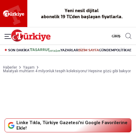
Reklamsız
56 yıllık
Akıllı haber
Eski gazeteleri
Yazarlarla
okuma
dijital arşiv
asistanı
indirme
canlı soru
deneyimi
cevap
GİRİŞ
SON DAKİKA
YAZARLAR
BİZİM SAYFA
GÜNDEM
POLİTİKA
EK
Haberler
Yaşam
Malatyalı muhtarın 4 milyonluk tespih koleksiyonu! Hepsine gözü gibi bakıyor
Linke Tıkla, Türkiye Gazetesi'ni Google Favorilerine
Ekle!