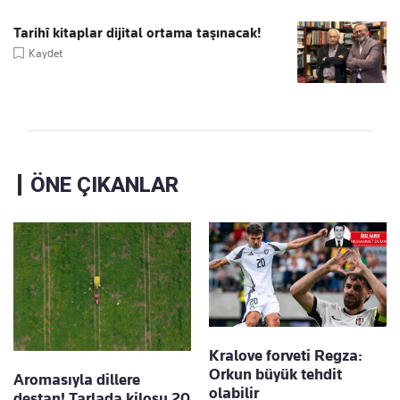
Tarihî kitaplar dijital ortama taşınacak!
Kaydet
ÖNE ÇIKANLAR
Kralove forveti Regza:
Orkun büyük tehdit
Aromasıyla dillere
olabilir
destan! Tarlada kilosu 20