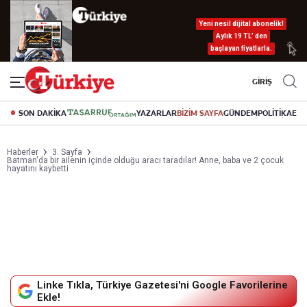
Yeni nesil dijital abonelik!
Aylık 19 TL’ den
başlayan fiyatlarla.
GİRİŞ
SON DAKİKA
YAZARLAR
BİZİM SAYFA
GÜNDEM
POLİTİKA
EK
Haberler
3. Sayfa
Batman'da bir ailenin içinde olduğu aracı taradılar! Anne, baba ve 2 çocuk
hayatını kaybetti
Linke Tıkla, Türkiye Gazetesi'ni Google Favorilerine
Ekle!