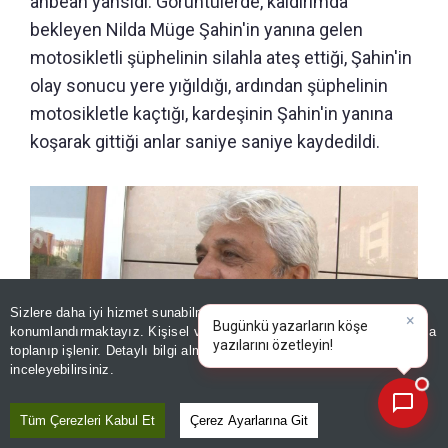
anbean yansıdı. Görüntülerde, kaldırımda
bekleyen Nilda Müge Şahin'in yanına gelen
motosikletli şüphelinin silahla ateş ettiği, Şahin'in
olay sonucu yere yığıldığı, ardından şüphelinin
motosikletle kaçtığı, kardeşinin Şahin'in yanına
koşarak gittiği anlar saniye saniye kaydedildi.
Sizlere daha iyi hizmet sunabilmek adına sitemizde
çerez
konumlandırmaktayız. Kişisel verileriniz, KVKK ve GDPR kapsamında
×
Bu
|
toplanıp işlenir. Detaylı bilgi almak için
Aydınlatma Metnimizi
📰
Son 30 güne ait haberleri, spor gelişmelerini veya yazar yazılarını sorgulayabilirsiniz.
inceleyebilirsiniz.
Tüm Çerezleri Kabul Et
Çerez Ayarlarına Git