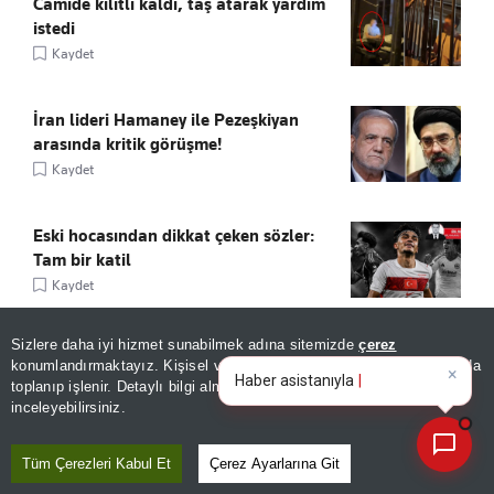
Camide kilitli kaldı, taş atarak yardım
istedi
Kaydet
İran lideri Hamaney ile Pezeşkiyan
arasında kritik görüşme!
Kaydet
Eski hocasından dikkat çeken sözler:
Tam bir katil
Kaydet
Sizlere daha iyi hizmet sunabilmek adına sitemizde
çerez
konumlandırmaktayız. Kişisel verileriniz, KVKK ve GDPR kapsamında
×
Bugünün öne çıkan manşe
toplanıp işlenir. Detaylı bilgi almak için
Aydınlatma Metnimizi
📰
Son 30 güne ait haberleri, spor gelişmelerini veya yazar yazılarını sorgulayabilirsiniz.
inceleyebilirsiniz.
ÖNE ÇIKANLAR
Tüm Çerezleri Kabul Et
Çerez Ayarlarına Git