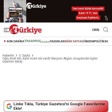
Yeni nesil dijital abonelik!
Aylık 19 TL’ den
başlayan fiyatlarla.
GİRİŞ
SON DAKİKA
YAZARLAR
BİZİM SAYFA
GÜNDEM
POLİTİKA
EK
Haberler
3. Sayfa
Oğlu itiraf etti, kanlı mont ele verdi! Meryem Akgün cinayetinde tüyler
ürperten detay
Linke Tıkla, Türkiye Gazetesi'ni Google Favorilerine
Ekle!