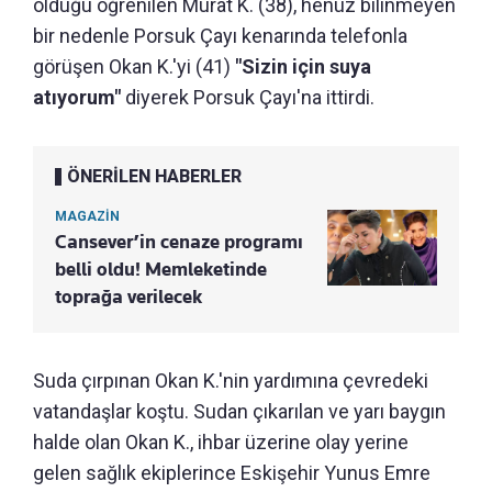
olduğu öğrenilen Murat K. (38), henüz bilinmeyen
bir nedenle Porsuk Çayı kenarında telefonla
görüşen Okan K.'yi (41)
"Sizin için suya
atıyorum"
diyerek Porsuk Çayı'na ittirdi.
ÖNERİLEN HABERLER
MAGAZİN
Cansever’in cenaze programı
belli oldu! Memleketinde
toprağa verilecek
Suda çırpınan Okan K.'nin yardımına çevredeki
vatandaşlar koştu. Sudan çıkarılan ve yarı baygın
halde olan Okan K., ihbar üzerine olay yerine
gelen sağlık ekiplerince Eskişehir Yunus Emre