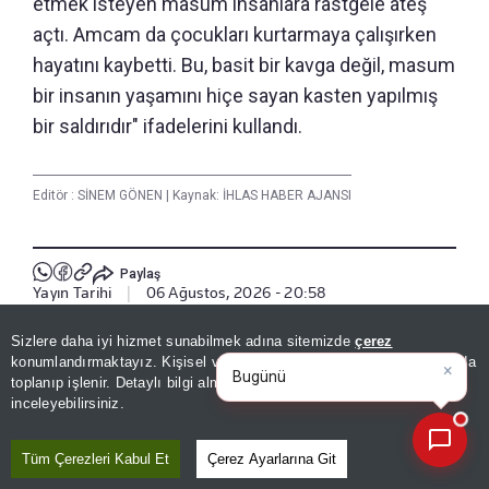
etmek isteyen masum insanlara rastgele ateş
açtı. Amcam da çocukları kurtarmaya çalışırken
hayatını kaybetti. Bu, basit bir kavga değil, masum
bir insanın yaşamını hiçe sayan kasten yapılmış
bir saldırıdır" ifadelerini kullandı.
Editör :
SİNEM GÖNEN
|
Kaynak: İHLAS HABER AJANSI
Paylaş
Yayın Tarihi
|
06 Ağustos, 2026 - 20:58
Sizlere daha iyi hizmet sunabilmek adına sitemizde
çerez
×
Haberle İlgili Daha Fazlası
Bugünün öne çıkan manşetleri
konumlandırmaktayız. Kişisel verileriniz, KVKK ve GDPR kapsamında
ve gelişmeleri
toplanıp işlenir. Detaylı bilgi almak için
Aydınlatma Metnimizi
📰
3. Sayfa
Son 30 güne ait haberleri, spor gelişmelerini veya yazar yazılarını sorgulayabilirsiniz.
inceleyebilirsiniz.
Tüm Çerezleri Kabul Et
Çerez Ayarlarına Git
Bizi Takip Edin