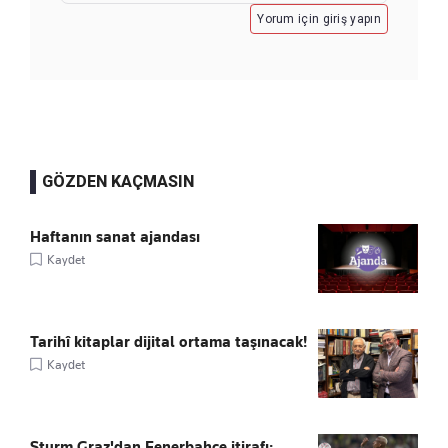
Yorum için giriş yapın
GÖZDEN KAÇMASIN
Haftanın sanat ajandası
Kaydet
Tarihî kitaplar dijital ortama taşınacak!
Kaydet
Sturm Graz'dan Fenerbahçe itirafı: