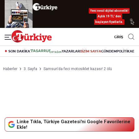
Yeni nesil dijital abonelik!
Aylık 19 TL’ den
başlayan fiyatlarla.
GİRİŞ
SON DAKİKA
YAZARLAR
BİZİM SAYFA
GÜNDEM
POLİTİKA
EK
Haberler
3. Sayfa
Samsun'da feci motosiklet kazası! 2 ölü
Linke Tıkla, Türkiye Gazetesi'ni Google Favorilerine
Ekle!