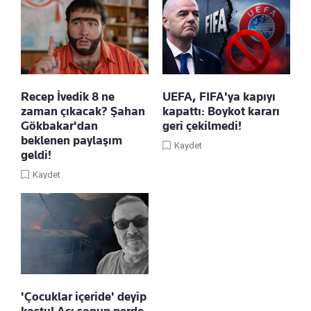
Recep İvedik 8 ne
UEFA, FIFA'ya kapıyı
zaman çıkacak? Şahan
kapattı: Boykot kararı
Gökbakar'dan
geri çekilmedi!
beklenen paylaşım
Kaydet
geldi!
Kaydet
'Çocuklar içeride' deyip