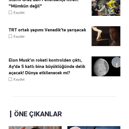
"Mümkün değil"
Kaydet
TRT ortak yapımı Venedik’te yarışacak
Kaydet
Elon Musk’ın roketi kontrolden çıktı,
Ay'da 5 katlı bina büyüklüğünde delik
açacak! Dünya etkilenecek mi?
Kaydet
ÖNE ÇIKANLAR