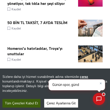
yönetiyor, tek tıkla her şeyi siliyor
Kaydet
50 BİN TL TAKSİT, 7 AYDA TESLİM
Kaydet
Homeros’u hatırladılar, Troya’yı
unuttular
Kaydet
×
Tramvayda telefon çalıp kaçtı! Temizlik
Günün spor, gündem ve
Sizlere daha iyi hizmet sunabilmek adına sitemizde
çerez
görevlisinin hırsıza süpürgeli müdahalesi
ekonomi gelişmelerini analiz
konumlandırmaktayız. Kişisel verileriniz, KVKK ve GDPR kapsamında
edi
|
kamerada
toplanıp işlenir. Detaylı bilgi almak için
Aydınlatma Metnimizi
📰
Son 30 güne ait haberleri, spor gelişmelerini veya yazar yazılarını sorgulayabilirsiniz.
inceleyebilirsiniz.
Kaydet
Tüm Çerezleri Kabul Et
Çerez Ayarlarına Git
Şifa bulmayı anlatan 1.800 yıllık heykel
Kaydet