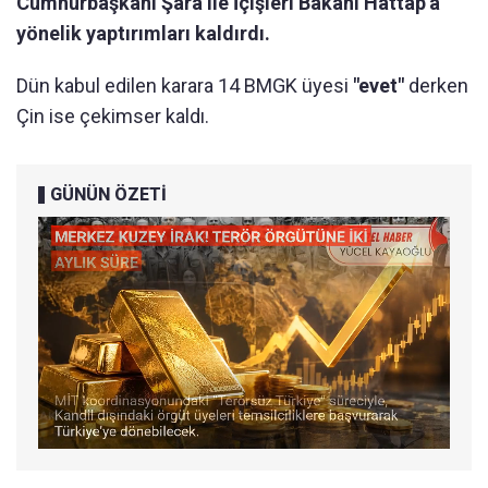
Cumhurbaşkanı Şara ile İçişleri Bakanı Hattap'a
yönelik yaptırımları kaldırdı.
Dün kabul edilen karara 14 BMGK üyesi
"evet"
derken
Çin ise çekimser kaldı.
GÜNÜN ÖZETİ