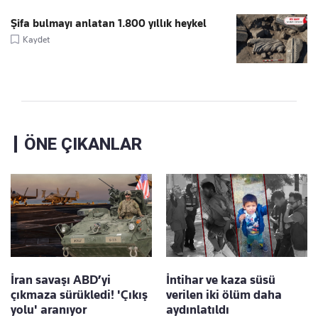
Şifa bulmayı anlatan 1.800 yıllık heykel
Kaydet
ÖNE ÇIKANLAR
İran savaşı ABD’yi
İntihar ve kaza süsü
çıkmaza sürükledi! 'Çıkış
verilen iki ölüm daha
yolu' aranıyor
aydınlatıldı