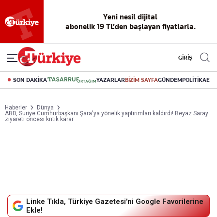
Yeni nesil dijital
abonelik 19 TL’den başlayan fiyatlarla.
GİRİŞ
SON DAKİKA
YAZARLAR
BİZİM SAYFA
GÜNDEM
POLİTİKA
EK
Haberler
Dünya
ABD, Suriye Cumhurbaşkanı Şara'ya yönelik yaptırımları kaldırdı! Beyaz Saray
ziyareti öncesi kritik karar
Linke Tıkla, Türkiye Gazetesi'ni Google Favorilerine
Ekle!