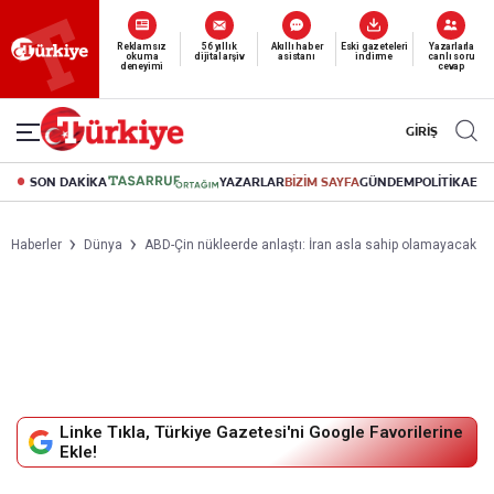
Yeni nesil dijital
Reklamsız
56 yıllık
Akıllı haber
Eski gazeteleri
Yazarlarla
okuma
dijital arşiv
asistanı
indirme
canlı soru
abonelik 19 TL’den başlayan fiyatlarla.
deneyimi
cevap
GİRİŞ
SON DAKİKA
YAZARLAR
BİZİM SAYFA
GÜNDEM
POLİTİKA
EK
Haberler
Dünya
ABD-Çin nükleerde anlaştı: İran asla sahip olamayacak
Linke Tıkla, Türkiye Gazetesi'ni Google Favorilerine
Ekle!