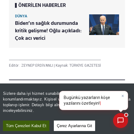
ÖNERİLEN HABERLER
DÜNYA
Biden’ın sağlık durumunda
kritik gelişme! Oğlu açıkladı:
Çok acı verici
Editör :
ZEYNEP ERDİVANLI
|
Kaynak: TÜRKİYE GAZETESİ
Paylaş
Yayın Tarihi
|
09 Ağustos, 2026 - 11:04
Sizlere daha iyi hizmet sunabilmek adına sitemizde
çerez
×
Bugünkü yazarların köşe
konumlandırmaktayız. Kişisel verileriniz, KVKK ve GDPR kapsamında
yazılarını özetleyin!
toplanıp işlenir. Detaylı bilgi almak için
Aydınlatma Metnimizi
📰
Haberle İlgili Daha Fazlası
Son 30 güne ait haberleri, spor gelişmelerini veya yazar yazılarını sorgulayabilirsiniz.
inceleyebilirsiniz.
Dünya
Tüm Çerezleri Kabul Et
Çerez Ayarlarına Git