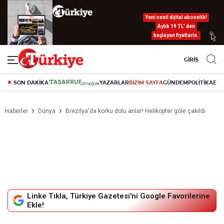
Yeni nesil dijital abonelik!
Aylık 19 TL’ den
başlayan fiyatlarla.
GİRİŞ
SON DAKİKA
YAZARLAR
BİZİM SAYFA
GÜNDEM
POLİTİKA
EK
Haberler
Dünya
Brezilya'da korku dolu anlar! Helikopter göle çakıldı
Linke Tıkla, Türkiye Gazetesi'ni Google Favorilerine
Ekle!