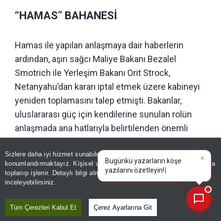
“HAMAS” BAHANESİ
Hamas ile yapılan anlaşmaya dair haberlerin
ardından, aşırı sağcı Maliye Bakanı Bezalel
Smotrich ile Yerleşim Bakanı Orit Strock,
Netanyahu’dan kararı iptal etmek üzere kabineyi
yeniden toplamasını talep etmişti. Bakanlar,
uluslararası güç için kendilerine sunulan rolün
anlaşmada ana hatlarıyla belirtilenden önemli
ölçüde farklı olduğunu savunuyor. Netanyahu, 4
Ağustos’ta Barış Kurulunun ateşkesin ikinci
Sizlere daha iyi hizmet sunabilmek adına sitemizde
çerez
konumlandırmaktayız. Kişisel verileriniz, KVKK ve GDPR kapsamında
×
aşamasına ilişkin duyurduğu yol haritasına
Bugünkü yazarlar
toplanıp işlenir. Detaylı bilgi almak için
Aydınlatma Metnimizi
📰
Son 30 güne ait haberleri, spor gelişmelerini veya yazar yazılarını sorgulayabilirsiniz.
rağmen Gazze Şeridi’nde işgal ettikleri alanlardan
inceleyebilirsiniz.
Hamas silahsızlandırılana kadar
Tüm Çerezleri Kabul Et
Çerez Ayarlarına Git
çekilmeyeceklerini savunmuştu.