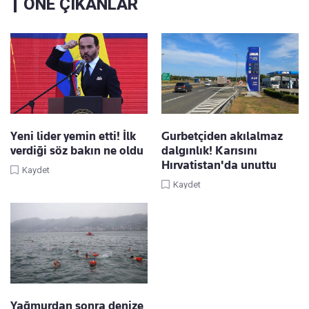
ÖNE ÇIKANLAR
Yeni lider yemin etti! İlk
Gurbetçiden akılalmaz
verdiği söz bakın ne oldu
dalgınlık! Karısını
Hırvatistan'da unuttu
Kaydet
Kaydet
Yağmurdan sonra denize