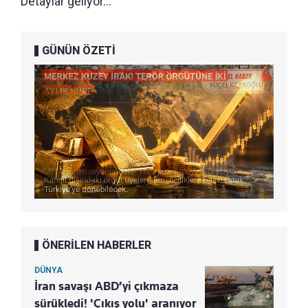
Detaylar geliyor...
GÜNÜN ÖZETİ
ÖNERİLEN HABERLER
DÜNYA
İran savaşı ABD’yi çıkmaza
sürükledi! 'Çıkış yolu' aranıyor