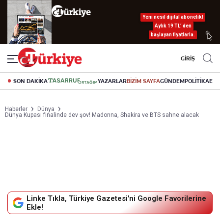
Yeni nesil dijital abonelik!
Aylık 19 TL’ den
başlayan fiyatlarla.
GİRİŞ
SON DAKİKA
YAZARLAR
BİZİM SAYFA
GÜNDEM
POLİTİKA
EK
Haberler
Dünya
Dünya Kupası finalinde dev şov! Madonna, Shakira ve BTS sahne alacak
Linke Tıkla, Türkiye Gazetesi'ni Google Favorilerine
Ekle!