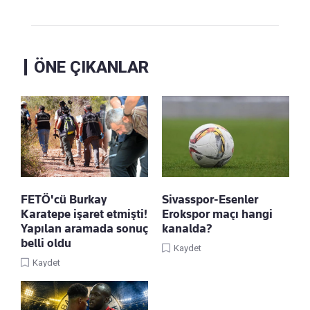
ÖNE ÇIKANLAR
FETÖ'cü Burkay
Sivasspor-Esenler
Karatepe işaret etmişti!
Erokspor maçı hangi
Yapılan aramada sonuç
kanalda?
belli oldu
Kaydet
Kaydet