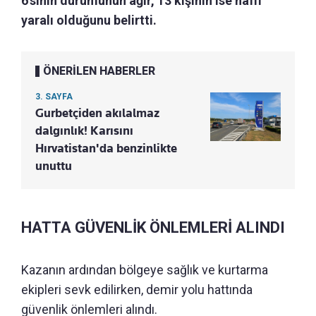
6’sının durumunun ağır, 13 kişinin ise hafif
yaralı olduğunu belirtti.
ÖNERİLEN HABERLER
3. SAYFA
Gurbetçiden akılalmaz
dalgınlık! Karısını
Hırvatistan'da benzinlikte
unuttu
HATTA GÜVENLİK ÖNLEMLERİ ALINDI
Kazanın ardından bölgeye sağlık ve kurtarma
ekipleri sevk edilirken, demir yolu hattında
güvenlik önlemleri alındı.