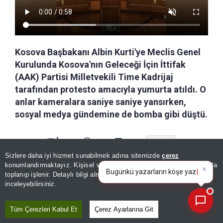
Kosova Başbakanı Albin Kurti'ye Meclis Genel
Kurulunda Kosova'nın Geleceği İçin İttifak
(AAK) Partisi Milletvekili Time Kadrijaj
tarafından protesto amacıyla yumurta atıldı. O
anlar kameralara saniye saniye yansırken,
sosyal medya gündemine de bomba gibi düştü.
a-
|
+A
Özetle
Dinle
Kaydet
Sizlere daha iyi hizmet sunabilmek adına sitemizde
çerez
×
Bugünkü yazarların köşe
konumlandırmaktayız. Kişisel verileriniz, KVKK ve GDPR kapsamında
7 Haziran'daki erken genel seçimlerin
yazılarını özetleyin!
toplanıp işlenir. Detaylı bilgi almak için
Aydınlatma Metnimizi
📰
Son 30 güne ait haberleri, spor gelişmelerini veya yazar yazılarını sorgulayabilirsiniz.
inceleyebilirsiniz.
sonuçlarının kesinleşmesinin ardından Kosova
Meclisinin yeni başkanı ile yardımcılarını seçmek
Tüm Çerezleri Kabul Et
Çerez Ayarlarına Git
üzere genel kurul toplandı. Seçimden birinci