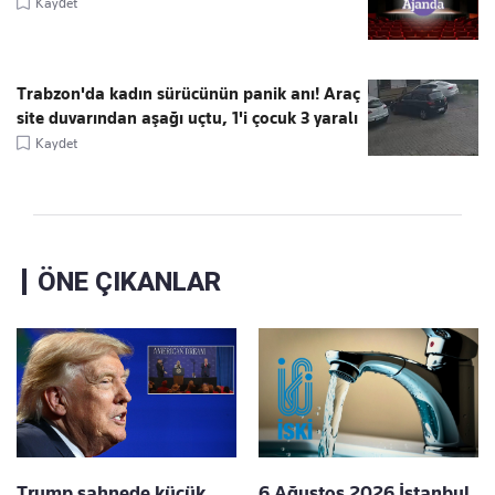
Kaydet
Trabzon'da kadın sürücünün panik anı! Araç
site duvarından aşağı uçtu, 1'i çocuk 3 yaralı
Kaydet
ÖNE ÇIKANLAR
Trump sahnede küçük
6 Ağustos 2026 İstanbul