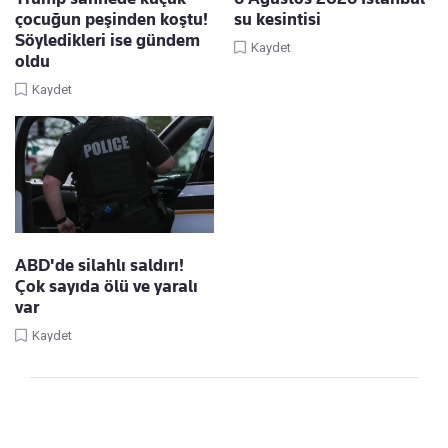
çocuğun peşinden koştu!
su kesintisi
Söyledikleri ise gündem
Kaydet
oldu
Kaydet
ABD'de silahlı saldırı!
Çok sayıda ölü ve yaralı
var
Kaydet