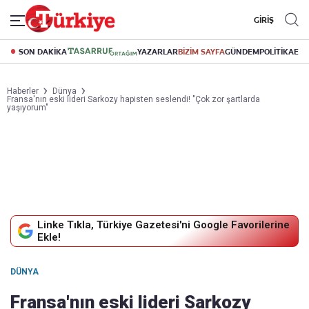
GİRİŞ
SON DAKİKA
YAZARLAR
BİZİM SAYFA
GÜNDEM
POLİTİKA
EK
Haberler
Dünya
Fransa'nın eski lideri Sarkozy hapisten seslendi! "Çok zor şartlarda
yaşıyorum"
Linke Tıkla, Türkiye Gazetesi'ni Google Favorilerine
Ekle!
DÜNYA
Fransa'nın eski lideri Sarkozy