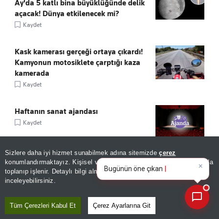
Ay'da 5 katlı bina büyüklüğünde delik
açacak! Dünya etkilenecek mi?
Kaydet
Kask kamerası gerçeği ortaya çıkardı!
Kamyonun motosiklete çarptığı kaza
kamerada
Kaydet
Haftanın sanat ajandası
Kaydet
Sizlere daha iyi hizmet sunabilmek adına sitemizde
çerez
×
Bugünün öne çıkan manşetleri
KONUTTA ORANLAR YÜKSELDİ!
konumlandırmaktayız. Kişisel verileriniz, KVKK ve GDPR kapsamında
ve gelişmeleri neler?
toplanıp işlenir. Detaylı bilgi almak için
Aydınlatma Metnimizi
Kaydet
📰
Son 30 güne ait haberleri, spor gelişmelerini veya yazar yazılarını sorgulayabilirsiniz.
inceleyebilirsiniz.
Tüm Çerezleri Kabul Et
Çerez Ayarlarına Git