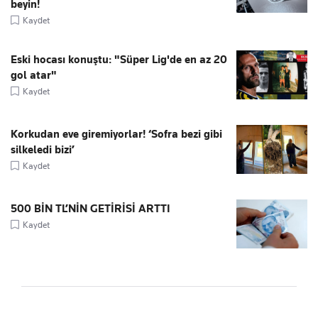
beyin!
Kaydet
Eski hocası konuştu: "Süper Lig'de en az 20
gol atar"
Kaydet
Korkudan eve giremiyorlar! ‘Sofra bezi gibi
silkeledi bizi’
Kaydet
500 BİN TL’NİN GETİRİSİ ARTTI
Kaydet