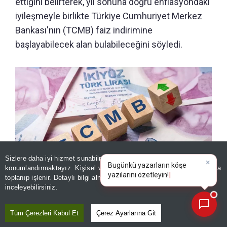
ettiğini belirterek, yıl sonuna doğru enflasyondaki
iyileşmeyle birlikte Türkiye Cumhuriyet Merkez
Bankası'nın (TCMB) faiz indirimine
başlayabilecek alan bulabileceğini söyledi.
Sizlere daha iyi hizmet sunabilmek adına sitemizde
çerez
konumlandırmaktayız. Kişisel verileriniz, KVKK ve GDPR kapsamında
×
Bugünkü yazarların kö
|
toplanıp işlenir. Detaylı bilgi almak için
Aydınlatma Metnimizi
📰
Son 30 güne ait haberleri, spor gelişmelerini veya yazar yazılarını sorgulayabilirsiniz.
inceleyebilirsiniz.
Merkez Bankası ne zaman faiz indirecek? Dünyaca ünlü dev
bankadan TCMB yorumu
Tüm Çerezleri Kabul Et
Çerez Ayarlarına Git