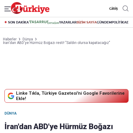
GİRİŞ
SON DAKİKA
YAZARLAR
BİZİM SAYFA
GÜNDEM
POLİTİKA
EK
Haberler
Dünya
İran'dan ABD'ye Hürmüz Boğazı resti! "Saldırı olursa kapatacağız"
Linke Tıkla, Türkiye Gazetesi'ni Google Favorilerine
Ekle!
DÜNYA
İran'dan ABD'ye Hürmüz Boğazı