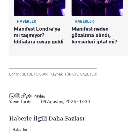
HABERLER
HABERLER
Manifest Londra'ya
Manifest neden
mı taşınıyor?
gözaltına alındı,
İddialara cevap geldi
konserleri iptal mi?
Editör :
BETÜL TOKKAN
|
Kaynak: TÜRKİYE GAZETESİ
Paylaş
Yayın Tarihi
|
09 Ağustos, 2026 - 13:34
Haberle İlgili Daha Fazlası
Haberler