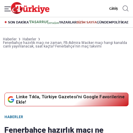
GİRİŞ
SON DAKİKA
YAZARLAR
BİZİM SAYFA
GÜNDEM
POLİTİKA
EK
Haberler
Haberler
Fenerbahçe hazırlık maçı ne zaman, FB-Admira Wacker maçı hangi kanalda
canlı yayınlanacak, saat kaçta? Fenerbahçe'nin maç takvimi
Linke Tıkla, Türkiye Gazetesi'ni Google Favorilerine
Ekle!
HABERLER
Fenerbahçe hazırlık maçı ne