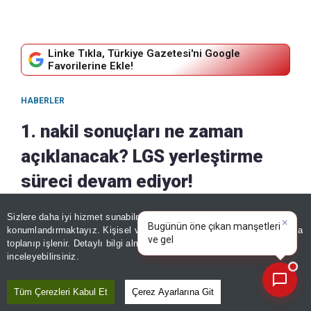
Linke Tıkla, Türkiye Gazetesi'ni Google
Favorilerine Ekle!
HABERLER
1. nakil sonuçları ne zaman
açıklanacak? LGS yerleştirme
süreci devam ediyor!
Giriş:
09 Ağustos, 2026 -
|
Güncelleme:
09 Ağustos, 2026 -
Sizlere daha iyi hizmet sunabilmek adına sitemizde
çerez
×
13:01
13:01
Bugünün öne çıkan manşetleri
konumlandırmaktayız. Kişisel verileriniz, KVKK ve GDPR kapsamında
ve gelişmeleri neler?
toplanıp işlenir. Detaylı bilgi almak için
Aydınlatma Metnimizi
📰
Paylaş
Son 30 güne ait haberleri, spor gelişmelerini veya yazar yazılarını sorgulayabilirsiniz.
inceleyebilirsiniz.
Tüm Çerezleri Kabul Et
Çerez Ayarlarına Git