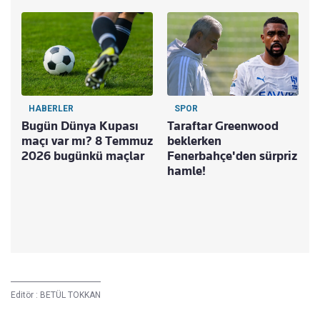
HABERLER
SPOR
Bugün Dünya Kupası
Taraftar Greenwood
maçı var mı? 8 Temmuz
beklerken
2026 bugünkü maçlar
Fenerbahçe'den sürpriz
hamle!
R
b
B
t
Editör :
BETÜL TOKKAN