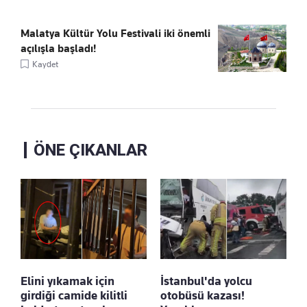
Malatya Kültür Yolu Festivali iki önemli
açılışla başladı!
Kaydet
ÖNE ÇIKANLAR
Elini yıkamak için
İstanbul'da yolcu
girdiği camide kilitli
otobüsü kazası!