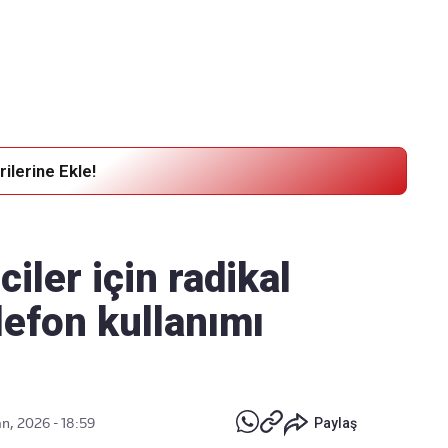
Haber Verin
Editör masamıza bilgi ve materyal göndermek için
tıklayın
ilerine Ekle!
iler için radikal
lefon kullanımı
n, 2026 - 18:59
Paylaş