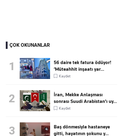
Kaçırmayın
Ücretsiz üye olun, gündemi şekillendiren gelişmeleri önce siz duyun
ÇOK OKUNANLAR
56 daire tek fatura ödüyor!
1
‘Müteahhit inşaatı yar...
Kaydet
İran, Mekke Anlaşması
2
sonrası Suudi Arabistan'ı uy...
Kaydet
Baş dönmesiyle hastaneye
3
gitti, hayatının şokunu y...