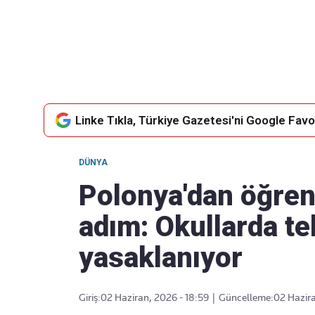
Takip Edin
Favori mecralarınızda haber akışımıza ulaşın
Linke Tıkla, Türkiye Gazetesi'ni Google Favor
DÜNYA
Polonya'dan öğrenc
adım: Okullarda te
yasaklanıyor
Giriş:
02 Haziran, 2026 - 18:59
|
Güncelleme:
02 Hazira