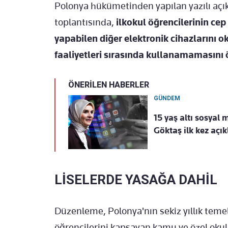
Polonya hükümetinden yapılan yazılı aç
toplantısında,
ilkokul öğrencilerinin cep 
yapabilen diğer elektronik cihazlarını ok
faaliyetleri sırasında kullanamamasını 
ÖNERİLEN HABERLER
GÜNDEM
15 yaş altı sosyal
Göktaş ilk kez açık
LİSELERDE YASAĞA DAHİL
Düzenleme, Polonya'nın sekiz yıllık temel 
öğrencilerini kapsayan kamu ve özel oku