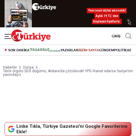
Yeni nesil dijital abonelik!
Aylık 19 TL’ den
başlayan fiyatlarla.
GİRİŞ
SON DAKİKA
YAZARLAR
BİZİM SAYFA
GÜNDEM
POLİTİKA
EK
Haberler
Dünya
Terör örgütü SDG düğümü, Ankara’da çözülecek! YPG ihanet ederse Suriye’nin
yanındayız
Linke Tıkla, Türkiye Gazetesi'ni Google Favorilerine
Ekle!