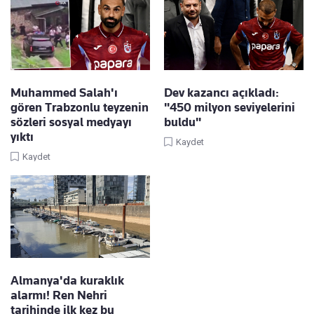
Muhammed Salah'ı
Dev kazancı açıkladı:
gören Trabzonlu teyzenin
"450 milyon seviyelerini
sözleri sosyal medyayı
buldu"
yıktı
Kaydet
Kaydet
Almanya'da kuraklık
alarmı! Ren Nehri
tarihinde ilk kez bu