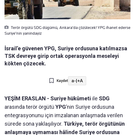
Terör örgütü SDG dügümü, Ankara’da çözülecek! YPG ihanet ederse
Suriye’nin yanindayiz
İsrail’e güvenen YPG, Suriye ordusuna katılmazsa
TSK devreye girip ortak operasyonla meseleyi
kökten çözecek.
a-
|
+A
Kaydet
YEŞİM ERASLAN - Suriye hükûmeti
ile
SDG
arasında terör örgütü
YPG
’nin Suriye ordusuna
entegrasyonunu için imzalanan anlaşmada verilen
sürede sona yaklaşılıyor.
Türkiye, terör örgütünün
anlaşmaya uymaması hâlinde Suriye ordusuna