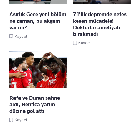
Asırlık Gece yeni bölüm
7.1'lik depremde nefes
ne zaman, bu akşam
kesen mücadele!
var mı?
Doktorlar ameliyatı
bırakmadı
Kaydet
Kaydet
Rafa ve Duran sahne
aldı, Benfica yarım
düzine gol attı
Kaydet