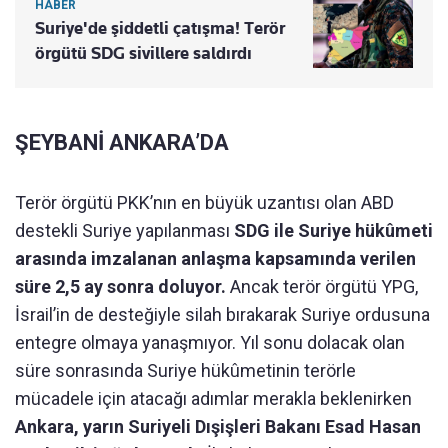
HABER
Suriye'de şiddetli çatışma! Terör
örgütü SDG sivillere saldırdı
ŞEYBANİ ANKARA’DA
Terör örgütü PKK’nın en büyük uzantısı olan ABD
destekli Suriye yapılanması
SDG ile Suriye hükûmeti
arasında imzalanan anlaşma kapsamında verilen
süre 2,5 ay sonra doluyor.
Ancak terör örgütü YPG,
İsrail’in de desteğiyle silah bırakarak Suriye ordusuna
entegre olmaya yanaşmıyor. Yıl sonu dolacak olan
süre sonrasında Suriye hükûmetinin terörle
mücadele için atacağı adımlar merakla beklenirken
Ankara, yarın Suriyeli Dışişleri Bakanı Esad Hasan