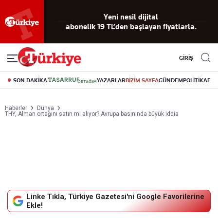
Yeni nesil dijital
abonelik 19 TL’den başlayan fiyatlarla.
GİRİŞ
SON DAKİKA
YAZARLAR
BİZİM SAYFA
GÜNDEM
POLİTİKA
EK
Haberler
Dünya
THY, Alman ortağını satın mı alıyor? Avrupa basınında büyük iddia
Linke Tıkla, Türkiye Gazetesi'ni Google Favorilerine
Ekle!