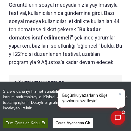
Görüntülerin sosyal medyada hızla yayılmasıyla
festival, kullanıcıların da gündemine girdi. Bazı
sosyal medya kullanıcıları etkinlikte kullanılan 44
ton domatese dikkat çekerek
“Bu kadar
domates israf edilmemeli”
şeklinde yorumlar
yaparken, bazıları ise etkinliği 'eğlenceli' buldu. Bu
yıl 22’ncisi düzenlenen festival, uzatılan
programıyla 9 Ağustos’a kadar devam edecek.
ÖNERİLEN HABERLER
Sizlere daha iyi hizmet sunabilmek adına sitemizde
çerez
DÜNYA
konumlandırmaktayız. Kişisel verileriniz, KVKK ve GDPR kapsamında
×
Yeni havalimanında pes
|
toplanıp işlenir. Detaylı bilgi almak için
Aydınlatma Metnimizi
📰
Son 30 güne ait haberleri, spor gelişmelerini veya yazar yazılarını sorgulayabilirsiniz.
dedirten görüntüler! Bitkileri
inceleyebilirsiniz.
kökünden söküp götürdüler
Tüm Çerezleri Kabul Et
Çerez Ayarlarına Git