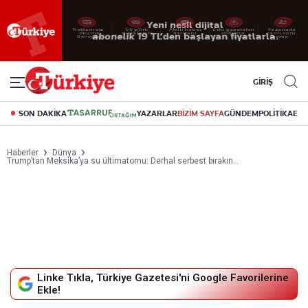
Yeni nesil dijital
abonelik 19 TL’den başlayan fiyatlarla.
GİRİŞ
SON DAKİKA
YAZARLAR
BİZİM SAYFA
GÜNDEM
POLİTİKA
EK
Haberler
Dünya
Trump’tan Meksika’ya su ültimatomu: Derhal serbest bırakın...
Linke Tıkla, Türkiye Gazetesi'ni Google Favorilerine
Ekle!