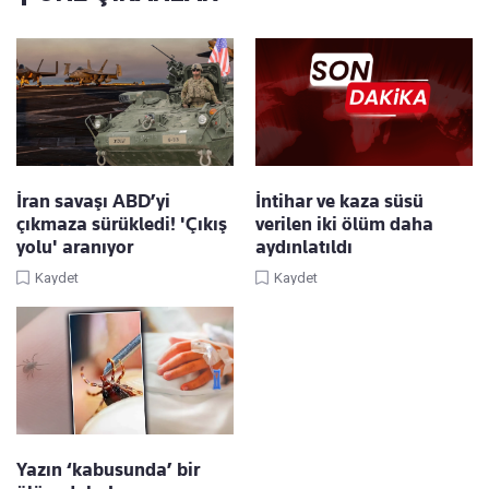
İran savaşı ABD’yi
İntihar ve kaza süsü
çıkmaza sürükledi! 'Çıkış
verilen iki ölüm daha
yolu' aranıyor
aydınlatıldı
Kaydet
Kaydet
Yazın ‘kabusunda’ bir