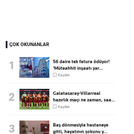
Kaçırmayın
Ücretsiz üye olun, gündemi şekillendiren gelişmeleri önce siz duyun
ÇOK OKUNANLAR
56 daire tek fatura ödüyor!
1
‘Müteahhit inşaatı yar...
Kaydet
Galatasaray-Villarreal
2
hazırlık maçı ne zaman, saa...
Kaydet
Baş dönmesiyle hastaneye
3
gitti, hayatının şokunu y...