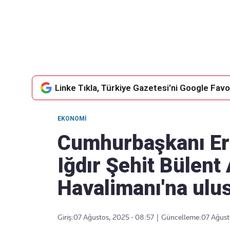
Takip Edin
Favori mecralarınızda haber akışımıza ulaşın
Linke Tıkla, Türkiye Gazetesi'ni Google Favor
EKONOMI
Cumhurbaşkanı Er
Iğdır Şehit Bülent
Havalimanı'na ulus
Giriş:
07 Ağustos, 2025 - 08:57
|
Güncelleme:
07 Ağust