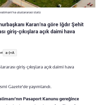
alimani'na uluslararasi statü
rbaşkanı Kararı'na göre Iğdır Şehit
sı giriş-çıkışlara açık daimi hava
a-
|
+A
et
ararası giriş-çıkışlara açık daimi hava
esmi Gazete'de yayımlandı.
valimanı'nın Pasaport Kanunu gereğince