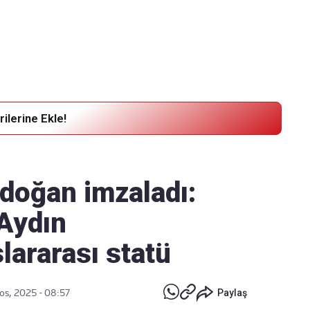
Haber Verin
Editör masamıza bilgi ve materyal göndermek için
tıklayın
ilerine Ekle!
doğan imzaladı:
 Aydın
lararası statü
os, 2025 - 08:57
Paylaş