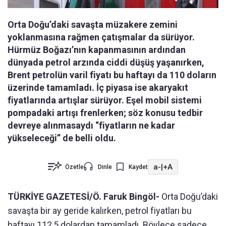
Orta Doğu’daki savaşta müzakere zemini
yoklanmasına rağmen çatışmalar da sürüyor.
Hürmüz Boğazı’nın kapanmasının ardından
dünyada petrol arzında ciddi düşüş yaşanırken,
Brent petrolün varil fiyatı bu haftayı da 110 doların
üzerinde tamamladı. İç piyasa ise akaryakıt
fiyatlarında artışlar sürüyor. Eşel mobil sistemi
pompadaki artışı frenlerken; söz konusu tedbir
devreye alınmasaydı “fiyatların ne kadar
yükseleceği” de belli oldu.
a-
|
+A
Özetle
Dinle
Kaydet
TÜRKİYE GAZETESİ/Ö. Faruk Bingöl-
Orta Doğu’daki
savaşta bir ay geride kalırken, petrol fiyatları bu
haftayı 112,5 dolardan tamamladı. Böylece sadece