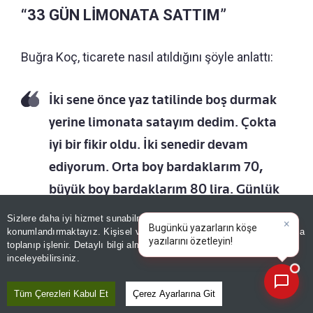
“33 GÜN LİMONATA SATTIM”
Buğra Koç, ticarete nasıl atıldığını şöyle anlattı:
İki sene önce yaz tatilinde boş durmak
yerine limonata satayım dedim. Çokta
iyi bir fikir oldu. İki senedir devam
ediyorum. Orta boy bardaklarım 70,
büyük boy bardaklarım 80 lira. Günlük
kazancımda 3 bin lirayı geçiyor. Bu sene
Sizlere daha iyi hizmet sunabilmek adına sitemizde
çerez
yaz tatilinde 33 gün limonata sattım.
konumlandırmaktayız. Kişisel verileriniz, KVKK ve GDPR kapsamında
×
Bugünkü yazarların kö
toplanıp işlenir. Detaylı bilgi almak için
Aydınlatma Metnimizi
📰
Bugün 33. günüm. 14'üncü günümde
Son 30 güne ait haberleri, spor gelişmelerini veya yazar yazılarını sorgulayabilirsiniz.
inceleyebilirsiniz.
kendime akıllı telefon aldım. O günden
Tüm Çerezleri Kabul Et
Çerez Ayarlarına Git
sonra da para biriktirmeye başladım.