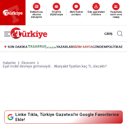
Yeni nesil dijital
abonelik 19 TL’den başlayan fiyatlarla.
GİRİŞ
SON DAKİKA
YAZARLAR
BİZİM SAYFA
GÜNDEM
POLİTİKA
EK
Haberler
Ekonomi
Eşel mobil devreye girmeseydi… Akaryakıt fiyatları kaç TL olacaktı?
Linke Tıkla, Türkiye Gazetesi'ni Google Favorilerine
Ekle!