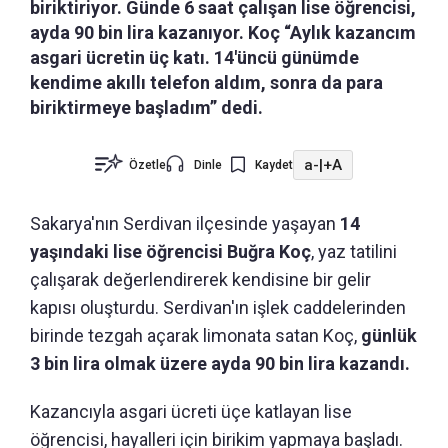
biriktiriyor. Günde 6 saat çalışan lise öğrencisi,
ayda 90 bin lira kazanıyor. Koç “Aylık kazancım
asgari ücretin üç katı. 14'üncü günümde
kendime akıllı telefon aldım, sonra da para
biriktirmeye başladım” dedi.
a-
|
+A
Özetle
Dinle
Kaydet
Sakarya'nın Serdivan ilçesinde yaşayan
14
yaşındaki lise öğrencisi Buğra Koç
, yaz tatilini
çalışarak değerlendirerek kendisine bir gelir
kapısı oluşturdu. Serdivan'ın işlek caddelerinden
birinde tezgah açarak limonata satan Koç,
günlük
3 bin lira olmak üzere ayda 90 bin lira kazandı.
Kazancıyla asgari ücreti üçe katlayan lise
öğrencisi, hayalleri için birikim yapmaya başladı.