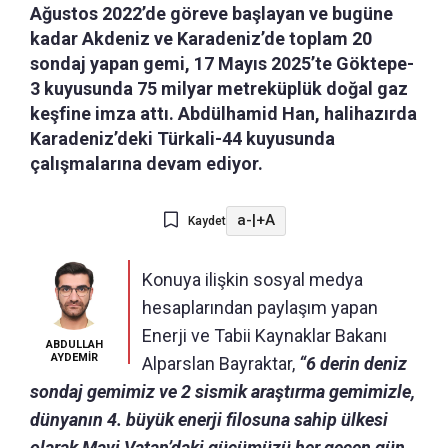
Ağustos 2022’de göreve başlayan ve bugüne
kadar Akdeniz ve Karadeniz’de toplam 20
sondaj yapan gemi, 17 Mayıs 2025’te Göktepe-
3 kuyusunda 75 milyar metreküplük doğal gaz
keşfine imza attı. Abdülhamid Han, halihazırda
Karadeniz’deki Türkali-44 kuyusunda
çalışmalarına devam ediyor.
a-
|
+A
Kaydet
Konuya ilişkin sosyal medya
hesaplarından paylaşım yapan
Enerji ve Tabii Kaynaklar Bakanı
ABDULLAH
AYDEMİR
Alparslan Bayraktar,
“6 derin deniz
sondaj gemimiz ve 2 sismik araştırma gemimizle,
dünyanın 4. büyük enerji filosuna sahip ülkesi
olarak Mavi Vatan’daki gücümüzü her geçen gün