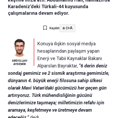
Karadeniz’deki Türkali-44 kuyusunda
çalışmalarına devam ediyor.
a-
|
+A
Kaydet
Konuya ilişkin sosyal medya
hesaplarından paylaşım yapan
Enerji ve Tabii Kaynaklar Bakanı
ABDULLAH
AYDEMİR
Alparslan Bayraktar,
“6 derin deniz
sondaj gemimiz ve 2 sismik araştırma gemimizle,
dünyanın 4. büyük enerji filosuna sahip ülkesi
olarak Mavi Vatan’daki gücümüzü her geçen gün
artırıyoruz. Türk mühendisliğinin gücünü
denizlerimize taşımaya; milletimizin refahı için
aramaya, keşfetmeye ve üretmeye devam
edeceğiz.”
dedi.