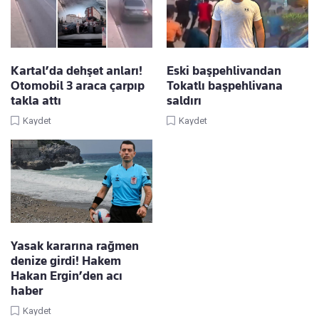
Kartal’da dehşet anları!
Eski başpehlivandan
Otomobil 3 araca çarpıp
Tokatlı başpehlivana
takla attı
saldırı
Kaydet
Kaydet
Yasak kararına rağmen
denize girdi! Hakem
Hakan Ergin’den acı
haber
Kaydet