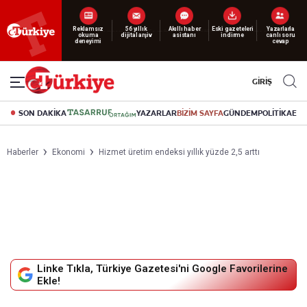
Reklamsız
56 yıllık
Akıllı haber
Eski gazeteleri
Yazarlarla
okuma
dijital arşiv
asistanı
indirme
canlı soru
deneyimi
cevap
GİRİŞ
SON DAKİKA
YAZARLAR
BİZİM SAYFA
GÜNDEM
POLİTİKA
EK
Haberler
Ekonomi
Hizmet üretim endeksi yıllık yüzde 2,5 arttı
Linke Tıkla, Türkiye Gazetesi'ni Google Favorilerine
Ekle!