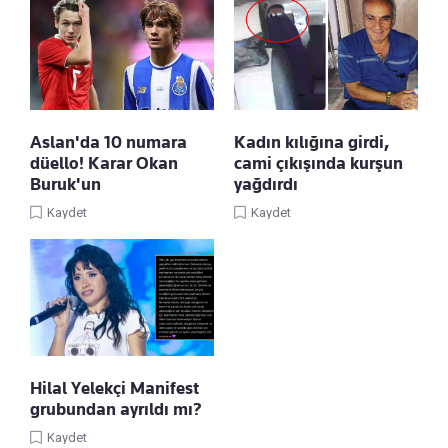
Aslan'da 10 numara
Kadın kılığına girdi,
düello! Karar Okan
cami çıkışında kurşun
Buruk'un
yağdırdı
Kaydet
Kaydet
Hilal Yelekçi Manifest
grubundan ayrıldı mı?
Kaydet