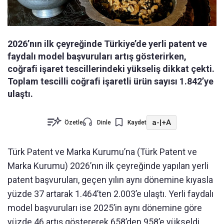
2026’nın ilk çeyreğinde Türkiye’de yerli patent ve
faydalı model başvuruları artış gösterirken,
coğrafi işaret tescillerindeki yükseliş dikkat çekti.
Toplam tescilli coğrafi işaretli ürün sayısı 1.842’ye
ulaştı.
a-
|
+A
Özetle
Dinle
Kaydet
Türk Patent ve Marka Kurumu’na (Türk Patent ve
Marka Kurumu) 2026’nın ilk çeyreğinde yapılan yerli
patent başvuruları, geçen yılın aynı dönemine kıyasla
yüzde 37 artarak 1.464’ten 2.003’e ulaştı. Yerli faydalı
model başvuruları ise 2025’in aynı dönemine göre
yüzde 46 artış göstererek 658’den 958’e yükseldi.