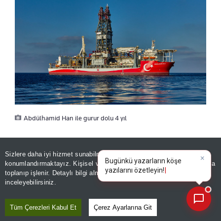
Abdülhamid Han ile gurur dolu 4 yıl
GÖKTEPE-3’ÜN MİMARI
Sizlere daha iyi hizmet sunabilmek adına sitemizde
çerez
konumlandırmaktayız. Kişisel verileriniz, KVKK ve GDPR kapsamında
×
Bugünkü yazarların köşe yazı
toplanıp işlenir. Detaylı bilgi almak için
Aydınlatma Metnimizi
📰
Enerji ve Tabii Kaynaklar Bakanı Alparslan
Son 30 güne ait haberleri, spor gelişmelerini veya yazar yazılarını sorgulayabilirsiniz.
inceleyebilirsiniz.
Bayraktar, geminin görevdeki 4’üncü yılını
doldurmasına ilişkin sosyal medya hesaplarından
Tüm Çerezleri Kabul Et
Çerez Ayarlarına Git
bir paylaşım yaptı. Abdülhamid Han Sondaj