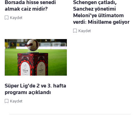
Borsada hisse senedi
Schengen çatladı,
almak caiz midir?
Sanchez yönetimi
Meloni'ye ültimatom
Kaydet
verdi: Misilleme geliyor
Kaydet
Süper Lig'de 2 ve 3. hafta
programı açıklandı
Kaydet