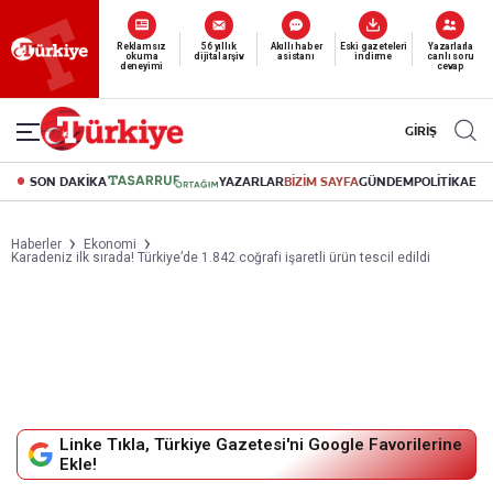
Yeni nesil dijital
abonelik 19 TL’den başlayan fiyatlarla.
GİRİŞ
SON DAKİKA
YAZARLAR
BİZİM SAYFA
GÜNDEM
POLİTİKA
EK
Haberler
Ekonomi
Karadeniz ilk sırada! Türkiye’de 1.842 coğrafi işaretli ürün tescil edildi
Linke Tıkla, Türkiye Gazetesi'ni Google Favorilerine
Ekle!