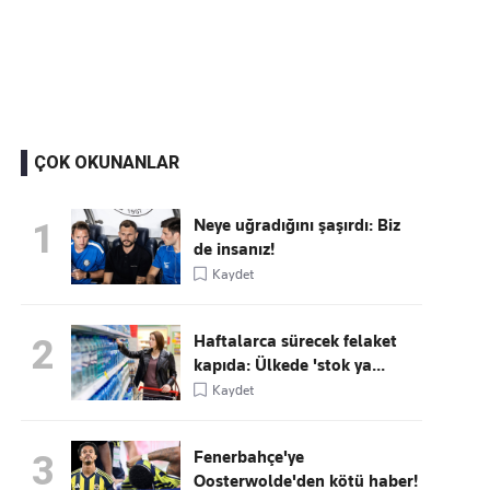
Kaçırmayın
Ücretsiz üye olun, gündemi
şekillendiren gelişmeleri önce siz duyun
ÇOK OKUNANLAR
Neye uğradığını şaşırdı: Biz
1
de insanız!
Kaydet
Haftalarca sürecek felaket
2
kapıda: Ülkede 'stok ya...
Kaydet
Fenerbahçe'ye
3
Oosterwolde'den kötü haber!