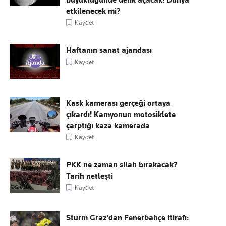
büyüklüğünde delik açacak! Dünya
etkilenecek mi?
Kaydet
Haftanın sanat ajandası
Kaydet
Kask kamerası gerçeği ortaya
çıkardı! Kamyonun motosiklete
çarptığı kaza kamerada
Kaydet
PKK ne zaman silah bırakacak?
Tarih netleşti
Kaydet
Sturm Graz'dan Fenerbahçe itirafı: