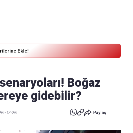
Haber Verin
Editör masamıza bilgi ve materyal
göndermek için
tıklayın
ilerine Ekle!
 senaryoları! Boğaz
ereye gidebilir?
6 - 12:26
Paylaş