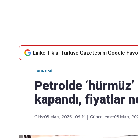
Takip Edin
Favori mecralarınızda haber
akışımıza ulaşın
Linke Tıkla, Türkiye Gazetesi'ni Google Favor
EKONOMI
Petrolde ‘hürmüz’
kapandı, fiyatlar n
Giriş:
03 Mart, 2026 - 09:14
|
Güncelleme:
03 Mart, 202