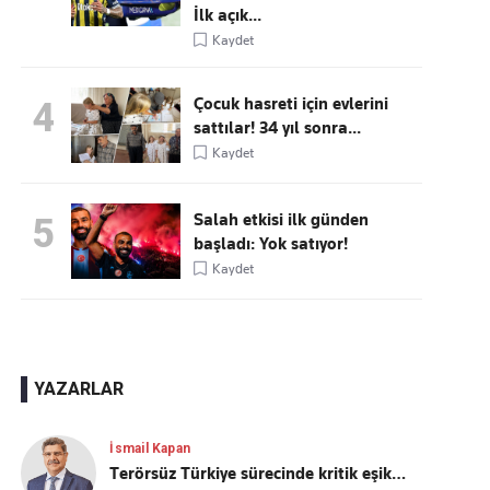
İlk açık...
Kaydet
Çocuk hasreti için evlerini
4
sattılar! 34 yıl sonra...
Kaydet
Salah etkisi ilk günden
5
başladı: Yok satıyor!
Kaydet
YAZARLAR
İsmail Kapan
Terörsüz Türkiye sürecinde kritik eşik…