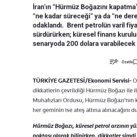
İran’ın “Hürmüz Boğazını kapatma”
“ne kadar süreceği” ya da “ne der
odaklandı. Brent petrolün varil fiy
sürdürürken; küresel finans kurulu
senaryoda 200 dolara varabilecek r
Özetle
TÜRKİYE GAZETESİ/Ekonomi Servisi-
O
dikkatlerin çevrildiği Hürmüz Boğazı ile i
Muhafızları Ordusu, Hürmüz Boğazı'nın k
her geminin ise ateş altına alınacağını d
Hürmüz Boğazı, küresel petrol arzının yüzd
noktası olarak bilinirken, dikkatler şimdi 