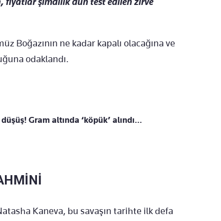
fiyatlar şimdilik dün test edilen zirve
müz Boğazının ne kadar kapalı olacağına ve
duğuna odaklandı.
 düşüş! Gram altında ‘köpük’ alındı…
AHMİNİ
atasha Kaneva, bu savaşın tarihte ilk defa