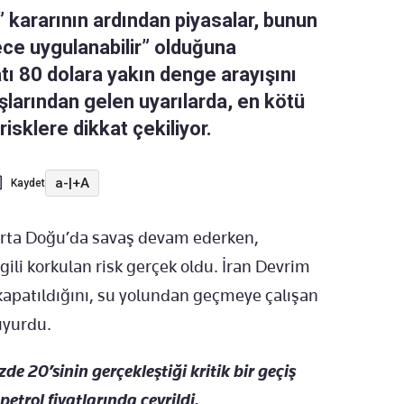
 kararının ardından piyasalar, bunun
ece uygulanabilir” olduğuna
atı 80 dolara yakın denge arayışını
şlarından gelen uyarılarda, en kötü
isklere dikkat çekiliyor.
a-
|
+A
Kaydet
rta Doğu’da savaş devam ederken,
lgili korkulan risk gerçek oldu. İran Devrim
apatıldığını, su yolundan geçmeye çalışan
uyurdu.
e 20’sinin gerçekleştiği kritik bir geçiş
petrol fiyatlarında çevrildi.