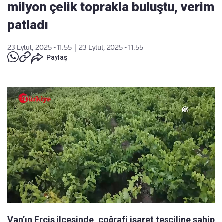
milyon çelik toprakla buluştu, verim
patladı
23 Eylül, 2025 - 11:55
|
23 Eylül, 2025 - 11:55
Paylaş
Van’ın Erciş ilçesinde, coğrafi işaret tesciline sahip