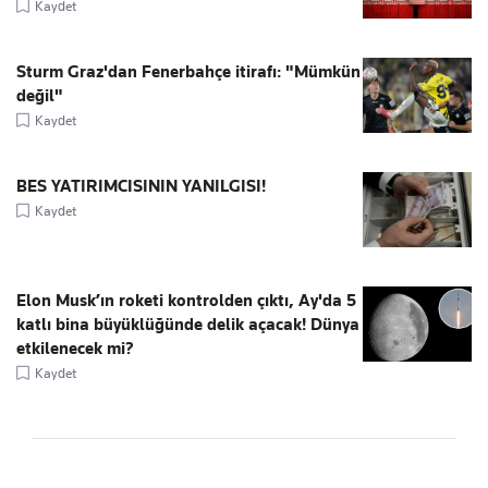
Kaydet
Sturm Graz'dan Fenerbahçe itirafı: "Mümkün
değil"
Kaydet
BES YATIRIMCISININ YANILGISI!
Kaydet
Elon Musk’ın roketi kontrolden çıktı, Ay'da 5
katlı bina büyüklüğünde delik açacak! Dünya
etkilenecek mi?
Kaydet