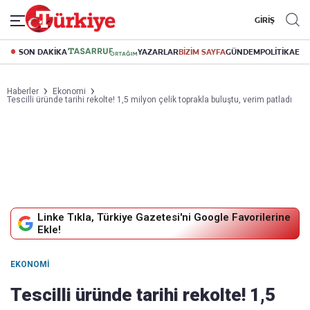
GİRİŞ
SON DAKİKA
YAZARLAR
BİZİM SAYFA
GÜNDEM
POLİTİKA
EK
Haberler
Ekonomi
Tescilli üründe tarihi rekolte! 1,5 milyon çelik toprakla buluştu, verim patladı
Linke Tıkla, Türkiye Gazetesi'ni Google Favorilerine
Ekle!
EKONOMI
Tescilli üründe tarihi rekolte! 1,5