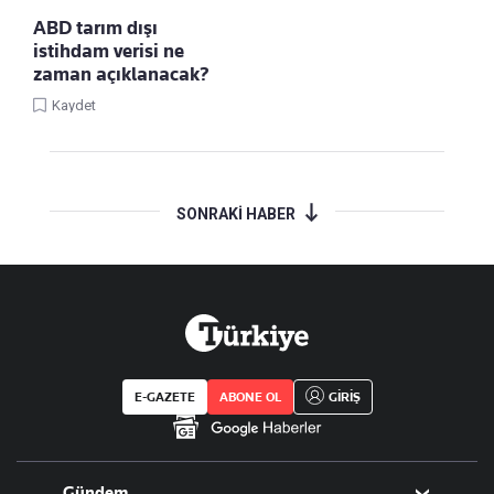
ABD tarım dışı
istihdam verisi ne
zaman açıklanacak?
Kaydet
SONRAKİ HABER
E-GAZETE
ABONE OL
GİRİŞ
Gündem