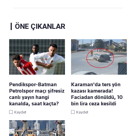
ÖNE ÇIKANLAR
Pendikspor-Batman
Karaman'da ters yön
Petrolspor maçı şifresiz
kazası kamerada!
canlı yayın hangi
Faciadan dönüldü, 10
kanalda, saat kaçta?
bin lira ceza kesildi
Kaydet
Kaydet