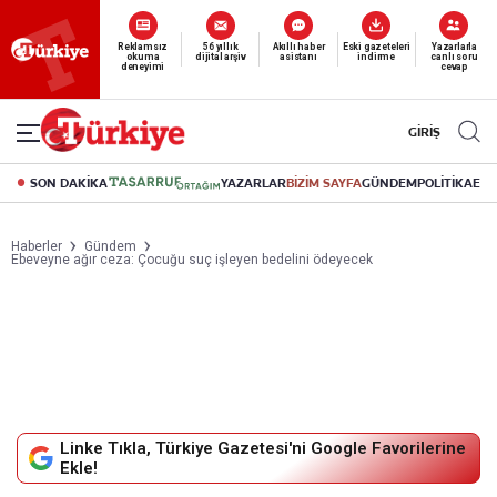
Yeni nesil dijital
Reklamsız
56 yıllık
Akıllı haber
Eski gazeteleri
Yazarlarla
okuma
dijital arşiv
asistanı
indirme
canlı soru
abonelik 19 TL’den başlayan fiyatlarla.
deneyimi
cevap
GİRİŞ
SON DAKİKA
YAZARLAR
BİZİM SAYFA
GÜNDEM
POLİTİKA
EK
Haberler
Gündem
Ebeveyne ağır ceza: Çocuğu suç işleyen bedelini ödeyecek
Linke Tıkla, Türkiye Gazetesi'ni Google Favorilerine
Ekle!