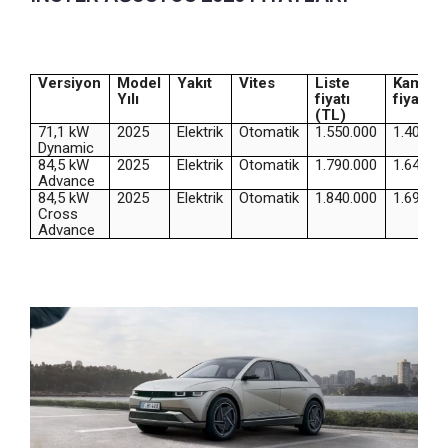
Versiyon
Model
Yakıt
Vites
Liste
Kampan
Yılı
fiyatı
fiyat (T
(TL)
71,1 kW
2025
Elektrik
Otomatik
1.550.000
1.400.0
Dynamic
84,5 kW
2025
Elektrik
Otomatik
1.790.000
1.640.0
Advance
84,5 kW
2025
Elektrik
Otomatik
1.840.000
1.690.0
Cross
Advance