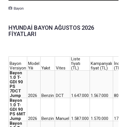
Bayon
HYUNDAİ BAYON AĞUSTOS 2026
FİYATLARI
Liste
Bayon
Model
fiyatı
Kampanyalı
İndirim
Versiyon
Yılı
Yakıt
Vites
(TL)
fiyat (TL)
(TL)
Bayon
1.0 T-
GDI 90
PS
7DCT
Jump
2026
Benzin
DCT
1.647.000
1.567.000
80.000
Bayon
1.0 T-
GDI 90
PS 6MT
Jump
2026
Benzin
Manuel
1.587.000
1.570.000
17.000
Bayon