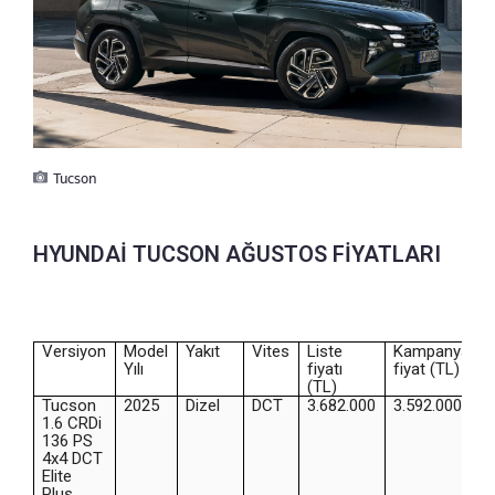
Tucson
HYUNDAİ TUCSON AĞUSTOS FİYATLARI
Versiyon
Model
Yakıt
Vites
Liste
Kampanyalı
Yılı
fiyatı
fiyat (TL)
(TL)
Tucson
2025
Dizel
DCT
3.682.000
3.592.000
1.6 CRDi
136 PS
4x4 DCT
Elite
Plus