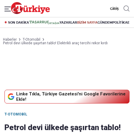
GİRİŞ
SON DAKİKA
YAZARLAR
BİZİM SAYFA
GÜNDEM
POLİTİKA
EK
Haberler
T-Otomobil
Petrol devi ülkede şaşırtan tablo! Elektrikli araç tercihi rekor kırdı
Linke Tıkla, Türkiye Gazetesi'ni Google Favorilerine
Ekle!
T-OTOMOBIL
Petrol devi ülkede şaşırtan tablo!