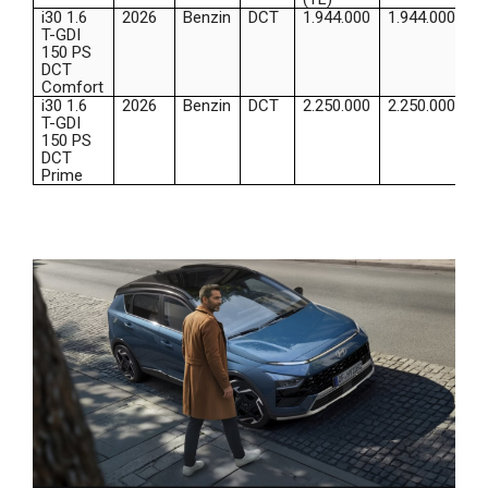
i30 1.6
2026
Benzin
DCT
1.944.000
1.944.000
T-GDI
150 PS
DCT
Comfort
i30 1.6
2026
Benzin
DCT
2.250.000
2.250.000
T-GDI
150 PS
DCT
Prime