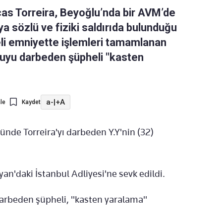
ucas Torreira, Beyoğlu’nda bir AVM’de
ya sözlü ve fiziki saldırıda bulunduğu
heli emniyette işlemleri tamamlanan
cuyu darbeden şüpheli "kasten
a-
|
+A
le
Kaydet
ünde Torreira'yı darbeden Y.Y'nin (32)
an'daki İstanbul Adliyesi'ne sevk edildi.
 darbeden şüpheli, "kasten yaralama"