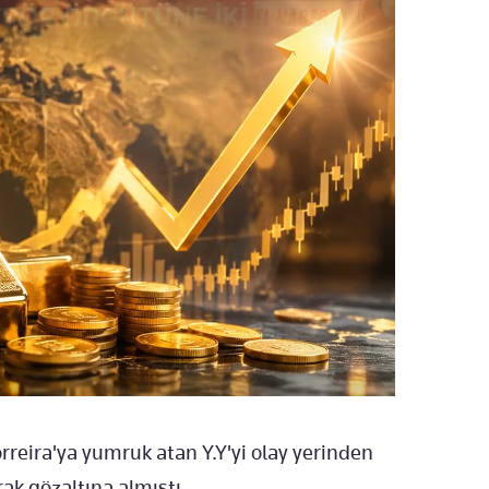
Torreira'ya yumruk atan Y.Y'yi olay yerinden
ak gözaltına almıştı.