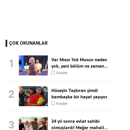
Kaçırmayın
Ücretsiz üye olun, gündemi
şekillendiren gelişmeleri önce siz duyun
ÇOK OKUNANLAR
Var Mısın Yok Musun neden
1
yok, yeni bölüm ne zaman...
Kaydet
Hüseyin Taşkıran şimdi
2
bambaşka bir hayat yaşıyor
Kaydet
34 yıl sonra evlat sahibi
3
olmuşlardı! Meğer mahall...