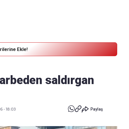
Haber Verin
Editör masamıza bilgi ve materyal
göndermek için
tıklayın
ilerine Ekle!
darbeden saldırgan
6 - 18:03
Paylaş