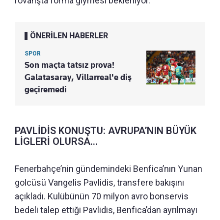
rövanşta forma giymesi bekleniyor.
ÖNERİLEN HABERLER
SPOR
Son maçta tatsız prova!
Galatasaray, Villarreal'e diş
geçiremedi
PAVLİDİS KONUŞTU: AVRUPA’NIN BÜYÜK
LİGLERİ OLURSA...
Fenerbahçe’nin gündemindeki Benfica’nın Yunan
golcüsü Vangelis Pavlidis, transfere bakışını
açıkladı. Kulübünün 70 milyon avro bonservis
bedeli talep ettiği Pavlidis, Benfica’dan ayrılmayı