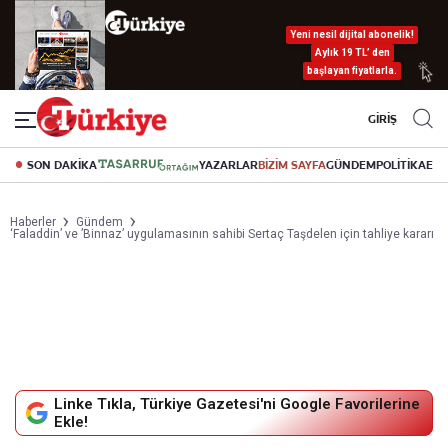
Yeni nesil dijital abonelik!
Aylık 19 TL’ den
başlayan fiyatlarla.
GİRİŞ
SON DAKİKA
YAZARLAR
BİZİM SAYFA
GÜNDEM
POLİTİKA
EK
Haberler
Gündem
‘Faladdin’ ve ’Binnaz’ uygulamasının sahibi Sertaç Taşdelen için tahliye kararı
Linke Tıkla, Türkiye Gazetesi'ni Google Favorilerine
Ekle!