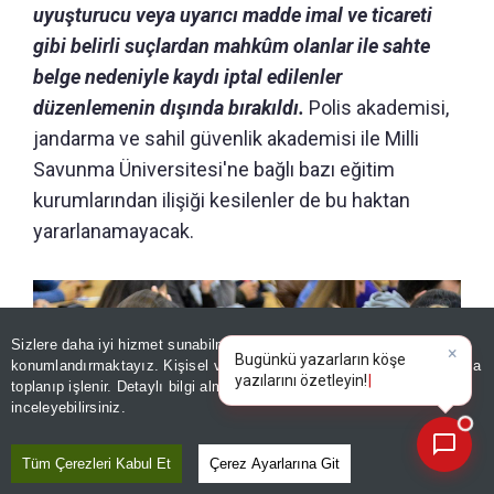
uyuşturucu veya uyarıcı madde imal ve ticareti
gibi belirli suçlardan mahkûm olanlar ile sahte
belge nedeniyle kaydı iptal edilenler
düzenlemenin dışında bırakıldı.
Polis akademisi,
jandarma ve sahil güvenlik akademisi ile Milli
Savunma Üniversitesi'ne bağlı bazı eğitim
kurumlarından ilişiği kesilenler de bu haktan
yararlanamayacak.
Sizlere daha iyi hizmet sunabilmek adına sitemizde
çerez
konumlandırmaktayız. Kişisel verileriniz, KVKK ve GDPR kapsamında
×
Bugünkü yazarlar
toplanıp işlenir. Detaylı bilgi almak için
Aydınlatma Metnimizi
📰
Son 30 güne ait haberleri, spor gelişmelerini veya yazar yazılarını sorgulayabilirsiniz.
inceleyebilirsiniz.
Tüm Çerezleri Kabul Et
Çerez Ayarlarına Git