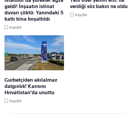
geldi! İnşaatın istinat
verdiği söz bakın ne oldu
duvarı çöktü: Yanındaki 5
Kaydet
katlı bina boşaltıldı
Kaydet
Gurbetçiden akılalmaz
dalgınlık! Karısını
Hırvatistan'da unuttu
Kaydet