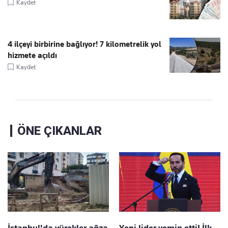
Kaydet
4 ilçeyi birbirine bağlıyor! 7 kilometrelik yol
hizmete açıldı
Kaydet
ÖNE ÇIKANLAR
İstanbul'da yürekler ağza
Yeni lider yemin etti! İlk