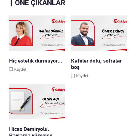
ÖNE ÇIKANLAR
Hiç estetik durmuyor…
Kafeler dolu, sofralar
boş
Kaydet
Kaydet
Hicaz Demiryolu:
Raylarda yükselen