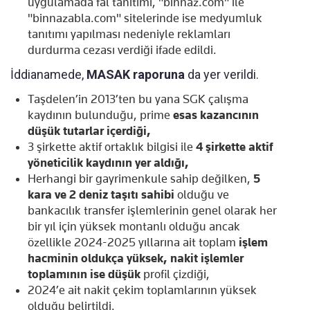
uygulamada fal tanıtımı, "binnaz.com" ile
"binnazabla.com" sitelerinde ise medyumluk
tanıtımı yapılması nedeniyle reklamları
durdurma cezası verdiği ifade edildi.
İddianamede,
MASAK raporuna
da yer verildi.
Taşdelen’in 2013’ten bu yana SGK çalışma
kaydının bulunduğu, prime
esas kazancının
düşük tutarlar içerdiği,
3 şirkette aktif ortaklık bilgisi ile
4 şirkette aktif
yöneticilik kaydının yer aldığı,
Herhangi bir gayrimenkule sahip değilken,
5
kara ve 2 deniz taşıtı sahibi
olduğu ve
bankacılık transfer işlemlerinin genel olarak her
bir yıl için yüksek montanlı olduğu ancak
özellikle 2024-2025 yıllarına ait toplam
işlem
hacminin oldukça yüksek, nakit işlemler
toplamının ise düşük
profil çizdiği,
2024’e ait nakit çekim toplamlarının yüksek
olduğu belirtildi.