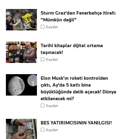
Sturm Graz'dan Fenerbahçe itirafı:
"Mümkün değil"
Kaydet
Tarihî kitaplar dijital ortama
taşınacak!
Kaydet
Elon Musk’ın roketi kontrolden
çıktı, Ay'da 5 katlı bina
büyüklüğünde delik açacak! Dünya
etkilenecek mi?
Kaydet
BES YATIRIMCISININ YANILGISI!
Kaydet