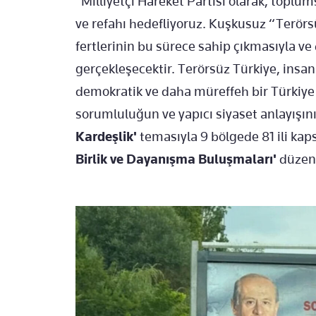
"Milliyetçi Hareket Partisi olarak, toplumsa
ve refahı hedefliyoruz. Kuşkusuz “Terör
fertlerinin bu sürece sahip çıkmasıyla ve
gerçekleşecektir. Terörsüz Türkiye, insan
demokratik ve daha müreffeh bir Türkiye ol
sorumluluğun ve yapıcı siyaset anlayışın
Kardeşlik'
temasıyla 9 bölgede 81 ili kap
Birlik ve Dayanışma Buluşmaları'
düzenl