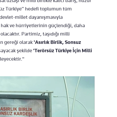
l uzlaşı ve milli birlikle kalıcı barış, huzur
süz Türkiye” hedefi toplumun tüm
 devlet-millet dayanışmasıyla
 hak ve hürriyetlerinin güçlendiği, daha
acaktır. Partimiz, taşıdığı milli
ın gereği olarak
'Asırlık Birlik, Sonsuz
sayacak şekilde
'Terörsüz Türkiye İçin Milli
eyecektir."