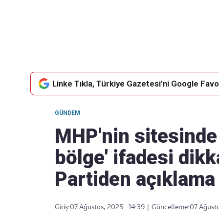
Takip Edin
Favori mecralarınızda haber
akışımıza ulaşın
Linke Tıkla, Türkiye Gazetesi'ni Google Favor
GÜNDEM
MHP'nin sitesinde 
bölge' ifadesi dikk
Partiden açıklama 
Giriş:
07 Ağustos, 2025 - 14:39
|
Güncelleme:
07 Ağusto