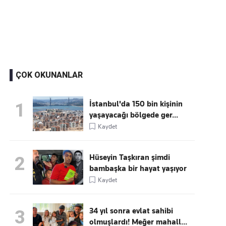
Kaçırmayın
Ücretsiz üye olun, gündemi
şekillendiren gelişmeleri önce siz duyun
ÇOK OKUNANLAR
İstanbul'da 150 bin kişinin
1
yaşayacağı bölgede ger...
Kaydet
Hüseyin Taşkıran şimdi
2
bambaşka bir hayat yaşıyor
Kaydet
34 yıl sonra evlat sahibi
3
olmuşlardı! Meğer mahall...