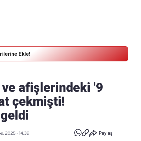
Haber Verin
Editör masamıza bilgi ve materyal
göndermek için
tıklayın
ilerine Ekle!
ve afişlerindeki '9
at çekmişti!
geldi
s, 2025 - 14:39
Paylaş