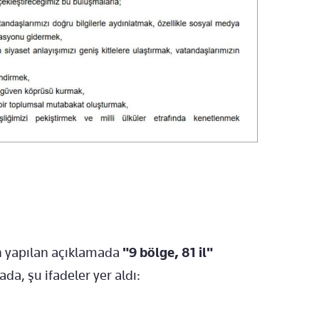
n yapılan açıklamada
"9 bölge, 81 il"
a, şu ifadeler yer aldı: