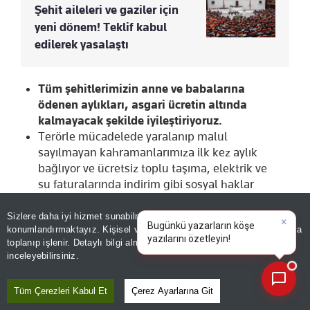
Şehit aileleri ve gaziler için
yeni dönem! Teklif kabul
edilerek yasalaştı
Tüm şehitlerimizin anne ve babalarına
ödenen aylıkları, asgari ücretin altında
kalmayacak şekilde iyileştiriyoruz.
Terörle mücadelede yaralanıp malul
sayılmayan kahramanlarımıza ilk kez aylık
bağlıyor ve ücretsiz toplu taşıma, elektrik ve
su faturalarında indirim gibi sosyal haklar
sağlıyoruz.
15 Temmuz gazilerimize aylık bağlıyoruz.
Sizlere daha iyi hizmet sunabilmek adına sitemizde
çerez
konumlandırmaktayız. Kişisel verileriniz, KVKK ve GDPR kapsamında
15 Temmuz ve terörle mücadelede yaralanıp
×
|
toplanıp işlenir. Detaylı bilgi almak için
Aydınlatma Metnimizi
malul sayılmayan ancak derece tespiti
📰
Son 30 güne ait haberleri, spor gelişmelerini veya yazar yazılarını sorgulayabilirsiniz.
inceleyebilirsiniz.
yapılarak aylık bağlananların aylıklarını
artırıyoruz.
Tüm Çerezleri Kabul Et
Çerez Ayarlarına Git
Erbaş ve erler, güvenlik korucuları, askerî