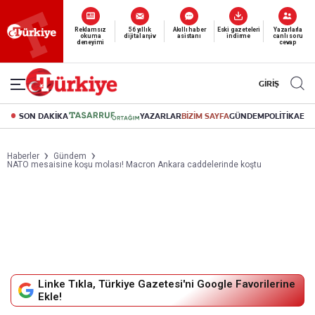
Yeni nesil dijital
abonelik 19 TL’den başlayan fiyatlarla.
GİRİŞ
SON DAKİKA
YAZARLAR
BİZİM SAYFA
GÜNDEM
POLİTİKA
EK
Haberler
Gündem
NATO mesaisine koşu molası! Macron Ankara caddelerinde koştu
Linke Tıkla, Türkiye Gazetesi'ni Google Favorilerine
Ekle!