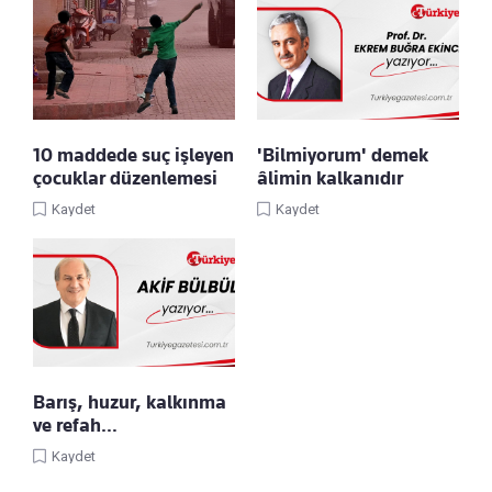
10 maddede suç işleyen
'Bilmiyorum' demek
çocuklar düzenlemesi
âlimin kalkanıdır
Kaydet
Kaydet
Barış, huzur, kalkınma
ve refah…
Kaydet