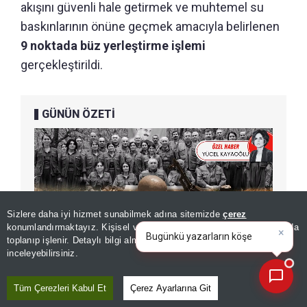
akışını güvenli hale getirmek ve muhtemel su
baskınlarının önüne geçmek amacıyla belirlenen
9 noktada büz yerleştirme işlemi
gerçekleştirildi.
GÜNÜN ÖZETİ
Sizlere daha iyi hizmet sunabilmek adına sitemizde
çerez
×
Bugünkü yazarların köşe
konumlandırmaktayız. Kişisel verileriniz, KVKK ve GDPR kapsamında
yazılarını özetleyin!
toplanıp işlenir. Detaylı bilgi almak için
Aydınlatma Metnimizi
📰
Son 30 güne ait haberleri, spor gelişmelerini veya yazar yazılarını sorgulayabilirsiniz.
inceleyebilirsiniz.
Tüm Çerezleri Kabul Et
Çerez Ayarlarına Git