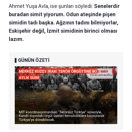
Ahmet Yuşa Avla, ise şunları söyledi:
Senelerdir
buradan simit yiyorum. Odun ateşinde pişen
simidin tadı başka. Ağzının tadını bilmiyorlar,
Eskişehir değil, İzmit simidinin birinci olması
lazım.
GÜNÜN ÖZETİ