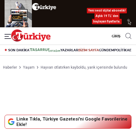
Yeni nesil dijital abonelik!
Aylık 19 TL’ den
başlayan fiyatlarla.
GİRİŞ
SON DAKİKA
YAZARLAR
BİZİM SAYFA
GÜNDEM
POLİTİKA
EK
Haberler
Yaşam
Hayvan otlatırken kayboldu, yarık içerisinde bulundu
Linke Tıkla, Türkiye Gazetesi'ni Google Favorilerine
Ekle!