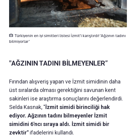
Türkiyenin en iyi simitleri listesi İzmit’i karıştırdı! ‘Ağzının tadını
bilmiyorlar’
"AĞZININ TADINI BİLMEYENLER”
Fırından alışveriş yapan ve İzmit simidinin daha
üst sıralarda olması gerektiğini savunan kent
sakinleri ise araştırma sonuçlarını değerlendirdi.
Selda Kasnak, "
İzmit simidi birinciliği hak
ediyor. Ağzının tadını bilmeyenler İzmit
simidini 6'ncı sıraya aldı. İzmit simidi bir
zevktir"
ifadelerini kullandı.