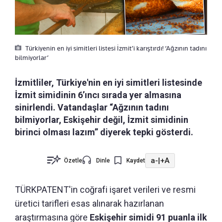
Türkiyenin en iyi simitleri listesi İzmit’i karıştırdı! ‘Ağzının tadını
bilmiyorlar’
İzmitliler, Türkiye'nin en iyi simitleri listesinde
İzmit simidinin 6’ıncı sırada yer almasına
sinirlendi. Vatandaşlar “Ağzının tadını
bilmiyorlar, Eskişehir değil, İzmit simidinin
birinci olması lazım” diyerek tepki gösterdi.
a-
|
+A
Özetle
Dinle
Kaydet
TÜRKPATENT'in coğrafi işaret verileri ve resmi
üretici tarifleri esas alınarak hazırlanan
araştırmasına göre
Eskişehir simidi 91 puanla ilk