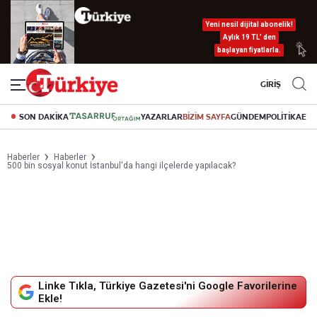
Yeni nesil dijital abonelik!
Aylık 19 TL’ den
başlayan fiyatlarla.
GİRİŞ
SON DAKİKA
YAZARLAR
BİZİM SAYFA
GÜNDEM
POLİTİKA
EK
Haberler
Haberler
500 bin sosyal konut İstanbul'da hangi ilçelerde yapılacak?
Linke Tıkla, Türkiye Gazetesi'ni Google Favorilerine
Ekle!