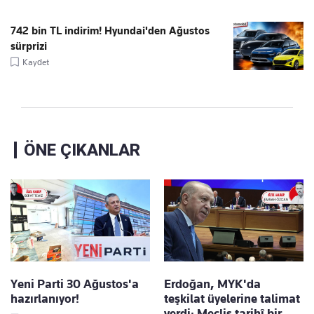
742 bin TL indirim! Hyundai'den Ağustos
sürprizi
Kaydet
ÖNE ÇIKANLAR
Yeni Parti 30 Ağustos'a
Erdoğan, MYK'da
hazırlanıyor!
teşkilat üyelerine talimat
verdi: Meclis tarihî bir