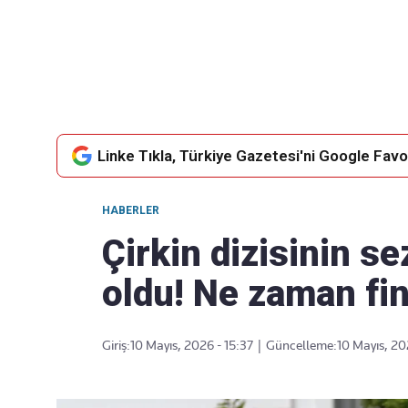
Takip Edin
Favori mecralarınızda haber
akışımıza ulaşın
Linke Tıkla, Türkiye Gazetesi'ni Google Favor
HABERLER
Çirkin dizisinin sez
oldu! Ne zaman fi
Giriş:
10 Mayıs, 2026 - 15:37
|
Güncelleme:
10 Mayıs, 20