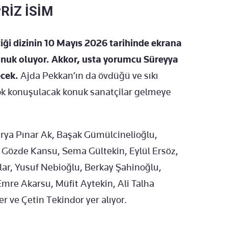
RİZ İSİM
iği dizinin 10 Mayıs 2026 tarihinde ekrana
uk oluyor. Akkor, usta yorumcu Süreyya
ecek.
Ajda Pekkan’ın da övdüğü ve sıkı
çok konuşulacak konuk sanatçilar gelmeye
erya Pınar Ak, Başak Gümülcinelioğlu,
, Gözde Kansu, Sema Gültekin, Eylül Ersöz,
ar, Yusuf Nebioğlu, Berkay Şahinoğlu,
mre Akarsu, Müfit Aytekin, Ali Talha
r ve Çetin Tekindor yer alıyor.