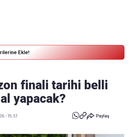
Haber Verin
Editör masamıza bilgi ve materyal
göndermek için
tıklayın
ilerine Ekle!
on finali tarihi belli
nal yapacak?
26 - 15:37
Paylaş