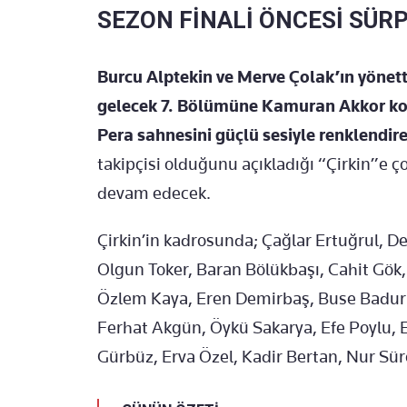
SEZON FİNALİ ÖNCESİ SÜRP
Burcu Alptekin ve Merve Çolak’ın yönett
gelecek 7. Bölümüne Kamuran Akkor kon
Pera sahnesini güçlü sesiyle renklendir
takipçisi olduğunu açıkladığı “Çirkin”e 
devam edecek.
Çirkin’in kadrosunda; Çağlar Ertuğrul, D
Olgun Toker, Baran Bölükbaşı, Cahit Gök
Özlem Kaya, Eren Demirbaş, Buse Badurl
Ferhat Akgün, Öykü Sakarya, Efe Poylu, E
Gürbüz, Erva Özel, Kadir Bertan, Nur Süre