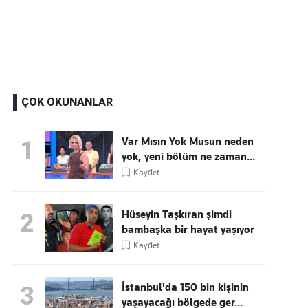
Kaçırmayın
Ücretsiz üye olun, gündemi
şekillendiren gelişmeleri önce siz duyun
ÇOK OKUNANLAR
Var Mısın Yok Musun neden
1
yok, yeni bölüm ne zaman...
Kaydet
Hüseyin Taşkıran şimdi
2
bambaşka bir hayat yaşıyor
Kaydet
İstanbul'da 150 bin kişinin
3
yaşayacağı bölgede ger...