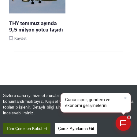
THY temmuz ayında
9,5 milyon yolcu taşıdı
Kaydet
×
Günün spor, gündem ve
Sizlere daha iyi hizmet sunabilmek adına sitemizde
çerez
ekonomi gelişmelerini analiz
Linke Tıkla, Türkiye Gazetesi'ni Google
konumlandırmaktayız. Kişisel verileriniz, KVKK ve GDPR kapsamında
edin!
Favorilerine Ekle!
toplanıp işlenir. Detaylı bilgi almak için
Aydınlatma Metnimizi
📰
Son 30 güne ait haberleri, spor gelişmelerini veya yazar yazılarını sorgulayabilirsiniz.
inceleyebilirsiniz.
HABERLER
Tüm Çerezleri Kabul Et
Çerez Ayarlarına Git
ÖSYM takvimiyle duyuruldu! AGS