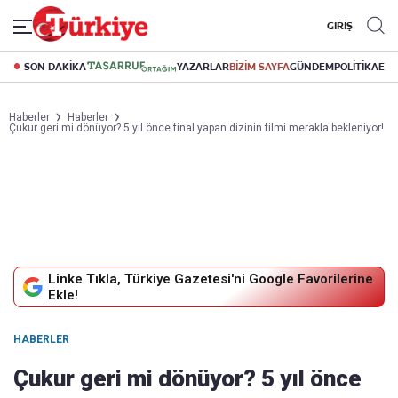
GİRİŞ
SON DAKİKA
YAZARLAR
BİZİM SAYFA
GÜNDEM
POLİTİKA
EK
Haberler
Haberler
Çukur geri mi dönüyor? 5 yıl önce final yapan dizinin filmi merakla bekleniyor!
Linke Tıkla, Türkiye Gazetesi'ni Google Favorilerine
Ekle!
HABERLER
Çukur geri mi dönüyor? 5 yıl önce