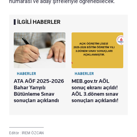
numarası ve aday şifreleriyle öğrenebilecek.
İLGİLİ HABERLER
HABERLER
HABERLER
ATA AÖF 2025-2026
MEB.gov.tr AÖL
Bahar Yarıyılı
sonuç ekranı açıldı!
Bütünleme Sınav
AÖL 3.dönem sınav
sonuçları açıklandı
sonuçları açıklandı!
Editör :
İREM ÖZCAN