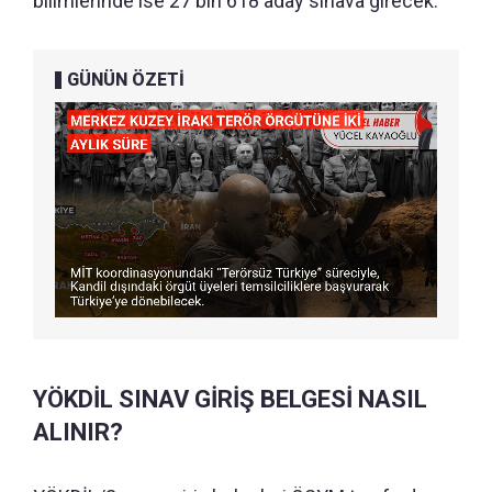
bilimlerinde ise 27 bin 618 aday sınava girecek.
GÜNÜN ÖZETİ
YÖKDİL SINAV GİRİŞ BELGESİ NASIL
ALINIR?