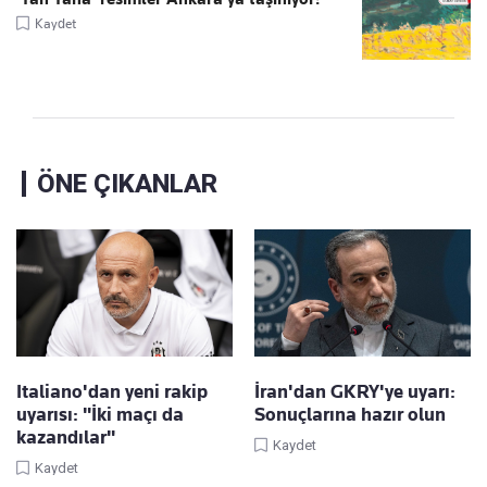
Kaydet
ÖNE ÇIKANLAR
Italiano'dan yeni rakip
İran'dan GKRY'ye uyarı:
uyarısı: "İki maçı da
Sonuçlarına hazır olun
kazandılar"
Kaydet
Kaydet