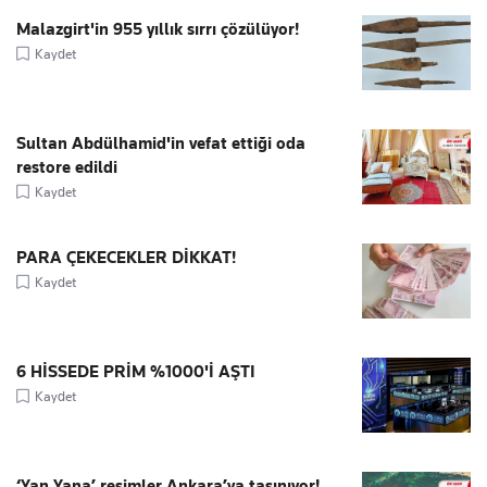
Malazgirt'in 955 yıllık sırrı çözülüyor!
Kaydet
Sultan Abdülhamid'in vefat ettiği oda
restore edildi
Kaydet
PARA ÇEKECEKLER DİKKAT!
Kaydet
6 HİSSEDE PRİM %1000'İ AŞTI
Kaydet
‘Yan Yana’ resimler Ankara’ya taşınıyor!