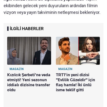
ekibinden gelecek yeni duyuruların ardından filmin
vizyon veya yayın takviminin netleşmesi bekleniyor.
İLGİLİ HABERLER
MAGAZİN
MAGAZİN
Kızılcık Şerbeti'ne veda
TRT1'in yeni dizisi
etmişti! Yeni sezonun
"Evlilik Güzeldir" için
iddialı dizisine transfer
flaş hamle! İki ünlü
oldu
isme teklif gitti
D
b
K
Ş