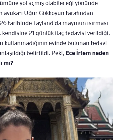
lümüne yol açmış olabileceği yönünde
un avukatı Uğur Gökkoyun tarafından
026 tarihinde Tayland'da maymun ısırması
endisine 21 günlük ilaç tedavisi verildiği,
ları kullanmadığının evinde bulunan tedavi
laşıldığı belirtildi. Peki,
Ece İrtem neden
ı mı?