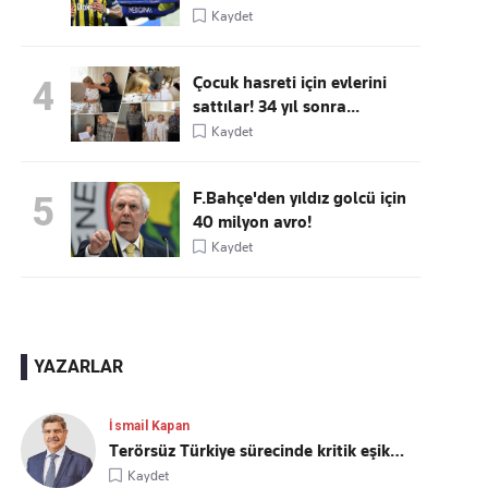
Kaydet
Çocuk hasreti için evlerini
4
sattılar! 34 yıl sonra...
Kaydet
F.Bahçe'den yıldız golcü için
5
40 milyon avro!
Kaydet
YAZARLAR
İsmail Kapan
Terörsüz Türkiye sürecinde kritik eşik…
Kaydet