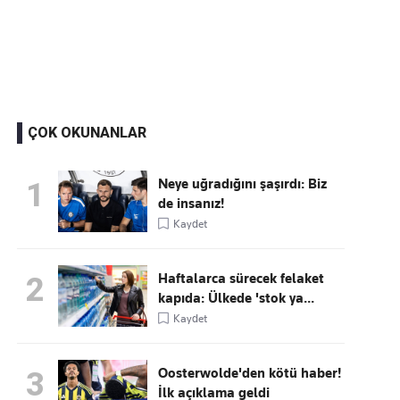
Kaçırmayın
Ücretsiz üye olun, gündemi
şekillendiren gelişmeleri önce siz duyun
ÇOK OKUNANLAR
Neye uğradığını şaşırdı: Biz
1
de insanız!
Kaydet
Haftalarca sürecek felaket
2
kapıda: Ülkede 'stok ya...
Kaydet
Oosterwolde'den kötü haber!
3
İlk açıklama geldi