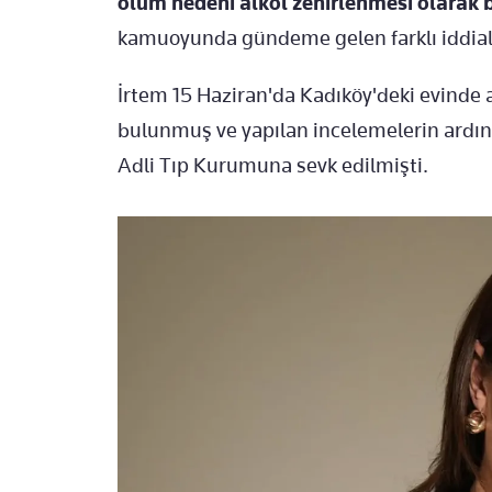
ölüm nedeni alkol zehirlenmesi olarak b
kamuoyunda gündeme gelen farklı iddiala
İrtem 15 Haziran'da Kadıköy'deki evinde 
bulunmuş ve yapılan incelemelerin ardın
Adli Tıp Kurumuna sevk edilmişti.