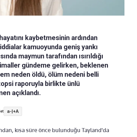
 hayatını kaybetmesinin ardından
n iddialar kamuoyunda geniş yankı
asında maymun tarafından ısırıldığı
ihtimaller gündeme gelirken, beklenen
tem neden öldü, ölüm nedeni belli
psi raporuyla birlikte ünlü
en açıklandı.
a-
|
+A
et
ından, kısa süre önce bulunduğu Tayland'da