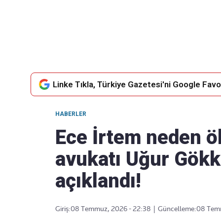
Takip Edin
Favori mecralarınızda haber
akışımıza ulaşın
Linke Tıkla, Türkiye Gazetesi'ni Google Favor
HABERLER
Ece İrtem neden ö
avukatı Uğur Gökk
açıklandı!
Giriş:
08 Temmuz, 2026 - 22:38
|
Güncelleme:
08 Temm