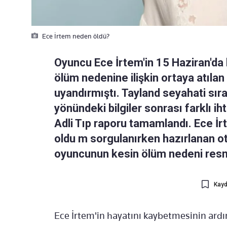
Ece İrtem neden öldü?
Oyuncu Ece İrtem'in 15 Haziran'da
ölüm nedenine ilişkin ortaya atıla
uyandırmıştı. Tayland seyahati sır
yönündeki bilgiler sonrası farklı 
Adli Tıp raporu tamamlandı. Ece İr
oldu m sorgulanırken hazırlanan oto
oyuncunun kesin ölüm nedeni resm
Kayd
Ece İrtem'in hayatını kaybetmesinin ard