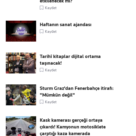
etkilenecek mi?
Kaydet
Haftanın sanat ajandası
Kaydet
Tarihî kitaplar dijital ortama
taşınacak!
Kaydet
Sturm Graz'dan Fenerbahçe itirafı:
"Mümkün değil"
Kaydet
Kask kamerası gerçeği ortaya
çıkardı! Kamyonun motosiklete
çarptığı kaza kamerada