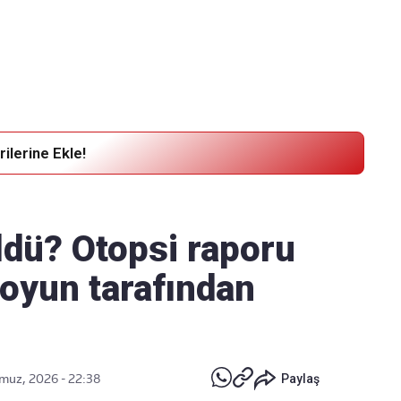
Haber Verin
Editör masamıza bilgi ve materyal
göndermek için
tıklayın
ilerine Ekle!
ldü? Otopsi raporu
oyun tarafından
uz, 2026 - 22:38
Paylaş